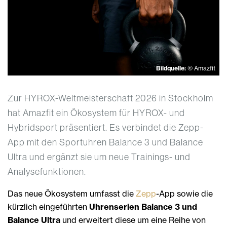
Bildquelle:
© Amazfit
Zur HYROX-Weltmeisterschaft 2026 in Stockholm
hat Amazfit ein Ökosystem für HYROX- und
Hybridsport präsentiert. Es verbindet die Zepp-
App mit den Sportuhren Balance 3 und Balance
Ultra und ergänzt sie um neue Trainings- und
Analysefunktionen.
Das neue Ökosystem umfasst die
Zepp
-App sowie die
kürzlich eingeführten
Uhrenserien Balance 3 und
Balance Ultra
und erweitert diese um eine Reihe von