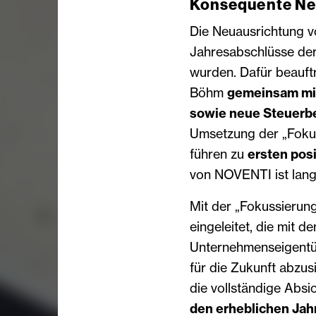
Konsequente Ne
Die Neuausrichtung 
Jahresabschlüsse de
wurden. Dafür beauft
Böhm
gemeinsam mit
sowie neue Steuerb
Umsetzung der „Foku
führen zu
ersten pos
von NOVENTI ist langf
Mit der „Fokussieru
eingeleitet, die mit 
Unternehmenseigentü
für die Zukunft abzu
die vollständige Ab
den erheblichen Jah