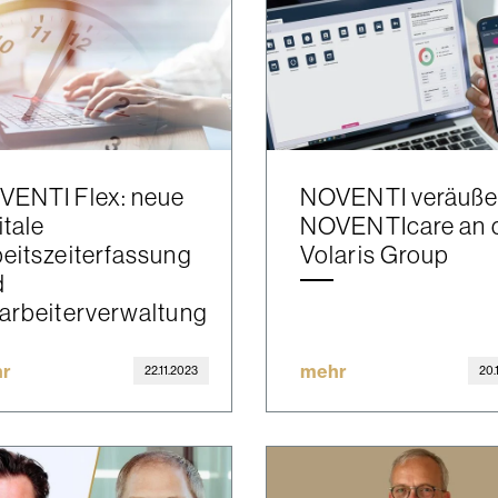
VENTI Flex: neue
NOVENTI veräuße
itale
NOVENTIcare an 
eitszeiterfassung
Volaris Group
d
arbeiterverwaltung
r
mehr
22.11.2023
20.