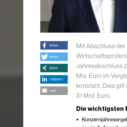
Mit Abschluss der
teilen
Wirtschaftsprüfer
tweet
Jahresabschluss 2
teilen
Mio. Euro im Vergl
mitteilen
konstant. Dies gi
mail
31 Mrd. Euro.
Die wichtigsten 
Konzernjahresergeb