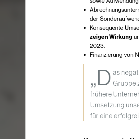
sowie Aufwendunge
Abrechnungsunter
der Sonderaufwen
Konsequente Umset
zeigen Wirkung
un
2023.
Finanzierung von 
„D
as negat
Gruppe z
frühere Unterne
Umsetzung unse
für eine erfolg