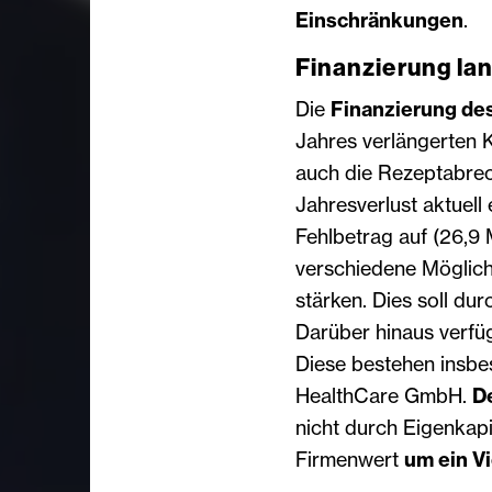
Einschränkungen
.
Finanzierung lan
Die
Finanzierung d
Jahres verlängerten K
auch die Rezeptabre
Jahresverlust aktuell
Fehlbetrag auf (26,9
verschiedene Möglichk
stärken. Dies soll du
Darüber hinaus verfü
Diese bestehen insb
HealthCare GmbH.
D
nicht durch Eigenkap
Firmenwert
um ein V