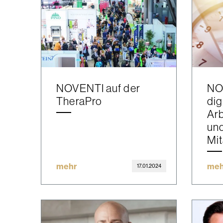
NOVENTI auf der
NO
TheraPro
dig
Arb
un
Mit
mehr
meh
17.01.2024