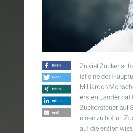
Zu viel Zucker sch
teilen
ist eine der Haupt
tweet
Milliarden Mensche
teilen
ersten Länder hat 
mitteilen
Zuckersteuer auf 
mail
einen zu hohen Zu
auf die ersten wis