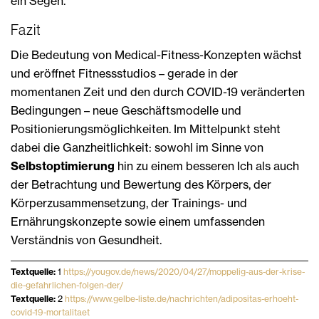
ein Segen.“
Fazit
Die Bedeutung von Medical-Fitness-Konzepten wächst
und eröffnet Fitnessstudios – gerade in der
momentanen Zeit und den durch COVID-19 veränderten
Bedingungen – neue Geschäftsmodelle und
Positionierungsmöglichkeiten. Im Mittelpunkt steht
dabei die Ganzheitlichkeit: sowohl im Sinne von
Selbstoptimierung
hin zu einem besseren Ich als auch
der Betrachtung und Bewertung des Körpers, der
Körperzusammensetzung, der Trainings- und
Ernährungskonzepte sowie einem umfassenden
Verständnis von Gesundheit.
Textquelle:
1
https://yougov.de/news/2020/04/27/moppelig-aus-der-krise-
die-gefahrlichen-folgen-der/
Textquelle:
2
https://www.gelbe-liste.de/nachrichten/adipositas-erhoeht-
covid-19-mortalitaet