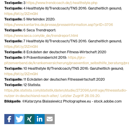
Textquelle:
3
https://www.trendcoach.de/j-healthstyle.php
Textquelle:
4 Healthstyle III/Trendcoach/TNS 2016: Ganzheitlich gesund;
https://bit.ly/2IZmGhl
Textquelle:
5 Werteindex 2020:
https://www.kantartns.de/presse/presseinformation.asp?prID=3706
Textquelle:
6 Seca Trendreport:
https://www.seca.com/de_de/trendreport.html
Textquelle:
7 Healthstyle III/Trendcoach/TNS 2016: Ganzheitlich gesund;
https://bit.ly/2IZmGhl
Textquelle:
8 Eckdaten der deutschen Fitness-Wirtschaft 2020
Textquelle:
9 Präventionsbericht 2019:
https://gkv-
pitzenverband.de/krankenversicherung/praevention_selbsthilfe_beratung/pra
Textquelle:
10 Healthstyle III/Trendcoach/TNS 2016: Ganzheitlich gesund;
https://bit.ly/2IZmGhl
Textquelle:
11 Eckdaten der deutschen Fitnesswirtschaft 2020
Textquelle:
12 Statista:
https://de.statista.com/statistik/daten/studie/272096/umfrage/fitnessstudio-
nutzer-in-deutschland-nach-alter/. Letzter Zugriff 28.09.20.
Bildquelle
: ©Katarzyna Bialasiewicz Photographee.eu - stock.adobe.com