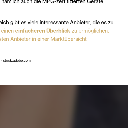
en nämlich auch die MPG-zertifizierten Geräte
ch gibt es viele interessante Anbieter, die es zu
 einen
einfacheren Überblick
zu ermöglichen,
sten Anbieter in einer Marktübersicht
 - stock.adobe.com