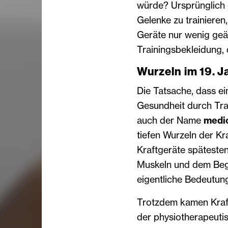
würde? Ursprünglich 
Gelenke zu trainieren
Geräte nur wenig geän
Trainingsbekleidung, d
Wurzeln im 19. 
Die Tatsache, dass ei
Gesundheit durch Trai
auch der Name
medi
tiefen Wurzeln der K
Kraftgeräte späteste
Muskeln und dem Begri
eigentliche Bedeutung
Trotzdem kamen Kraft
der physiotherapeuti