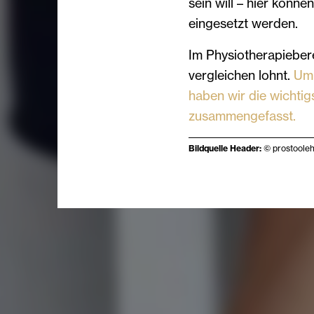
sein will – hier könn
eingesetzt werden.
Im Physiotherapieberei
vergleichen lohnt.
Um
haben wir die wichtig
zusammengefasst.
Bildquelle Header:
© prostooleh