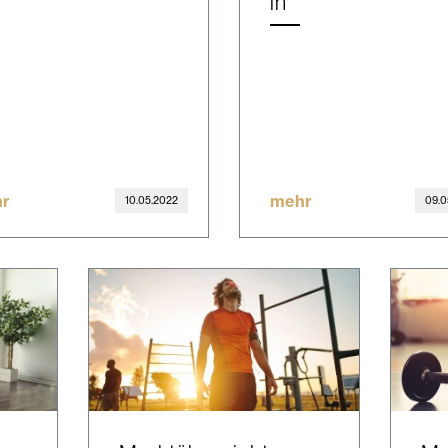
in"
r
mehr
10.05.2022
09.0