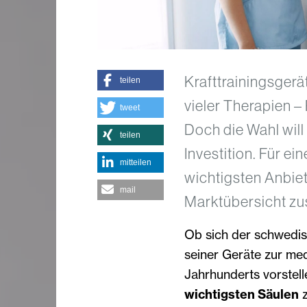
Krafttrainingsgerä
teilen
vieler Therapien –
tweet
Doch die Wahl will 
teilen
Investition. Für ei
mitteilen
wichtigsten Anbiet
mail
Marktübersicht z
Ob sich der schwedis
seiner Geräte zur me
Jahrhunderts vorstell
wichtigsten Säulen
z