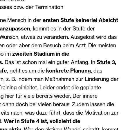
sses bzw. der Termination
ene Mensch in der
ersten Stufe keinerlei Absicht
n anzupassen
, kommt es in der Stufe der
Wunsch, etwas zu verändern. Ausgelöst wird das
n oder aber dem Besuch beim Arzt. Die meisten
so im
zweiten Stadium in die
s.
Das ist schon mal ein guter Anfang. In
Stufe 3,
ufe
, geht es um die
konkrete Planung
, das
rn, z. B. indem man Maßnahmen zur Linderung der
aining einleitet. Leider endet die geplante
 hier für viele bereits wieder. Der innere
ann doch bei vielen heraus. Zudem lassen die
its nach, was dazu führt, dass die Motivation zur
t.
Wer in Stufe 4 ist, vollzieht die
ng aktiv.
Wer den aktiven Wandel schafft, kommt