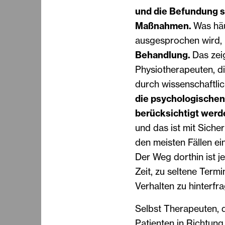
und die Befundung 
Maßnahmen.
Was häu
ausgesprochen wird, i
Behandlung.
Das zei
Physiotherapeuten, d
durch wissenschaftli
die psychologischen
berücksichtigt werd
und das ist mit Siche
den meisten Fällen ei
Der Weg dorthin ist j
Zeit, zu seltene Termi
Verhalten zu hinterfra
Selbst Therapeuten, 
Patienten in Richtun