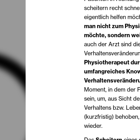
scheitern recht schne
eigentlich helfen möc
man nicht zum Physi
möchte, sondern we
auch der Arzt sind di
Verhaltensveränderun
Physiotherapeut dur
umfangreiches Know-
Verhaltensveränderu
Moment, in dem der P
sein, um, aus Sicht d
Verhaltens bzw. Lebe
(kurzfristig) behoben
wieder.
Das
Scheitern
eines 