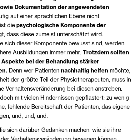
sowie Dokumentation der angewendeten
fig auf einer sprachlichen Ebene nicht
st die
psychologische Komponente der
gt, dass diese zumeist unterschätzt wird.
ie sich dieser Komponente bewusst sind, werden
chere Ausbildungen immer mehr.
Trotzdem sollten
 Aspekte bei der Behandlung stärker
en.
Denn wer Patienten
nachhaltig helfen
möchte,
rheit der größte Teil der Physiotherapeuten, muss in
ne Verhaltensveränderung bei diesen anstreben.
edoch mit vielen Hindernissen gepflastert: zu wenig
ne, fehlende Bereitschaft der Patienten, das eigene
gen, und, und, und.
die sich darüber Gedanken machen, wie sie ihre
g der Verhaltensveränderung bewegen können,