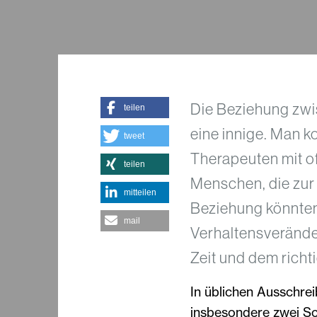
Die Beziehung zwi
teilen
eine innige. Man k
tweet
Therapeuten mit of
teilen
Menschen, die zu
mitteilen
Beziehung könnten 
mail
Verhaltensverände
Zeit und dem rich
In üblichen Ausschre
insbesondere zwei S