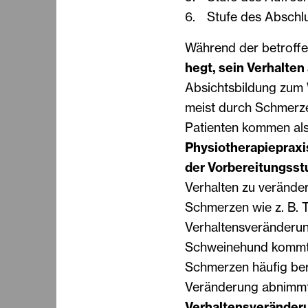
6. Stufe des Abschlu
Während der betroff
hegt, sein Verhalte
Absichtsbildung zum 
meist durch Schmerze
Patienten kommen al
Physiotherapiepraxi
der Vorbereitungsst
Verhalten zu verände
Schmerzen wie z. B. Tr
Verhaltensveränderung
Schweinehund kommt d
Schmerzen häufig bere
Veränderung abnimm
Verhaltensveränderu