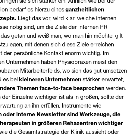
ingen sie sich stärker ein. Ähnlich wie bei der
on bedarf es hierzu eines
ganzheitlichen
zepts.
Liegt das vor, wird klar, welche internen
se nötig sind, um die Ziele der internen PR
das getan und weiß man, wo man hin möchte, gilt
stzulegen, mit denen sich diese Ziele erreichen
ist der persönliche Kontakt enorm wichtig. Im
en Unternehmen haben Physiopraxen meist den
aubaren Mitarbeiterfelds, wo sich das gut umsetzen
d es bei
kleineren Unternehmen
stärker erwartet,
ndere Themen face-to-face besprochen
werden.
der Einzelne wichtiger ist als in großen, sollte der
rwartung an ihn erfüllen. Instrumente wie
n oder interne Newsletter sind Werkzeuge, die
otherapeuten in größeren Rehazentren wichtiger
 wie die Gesamtstrategie der Klinik aussieht oder