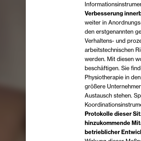
Informations­instrume
Verbesserung inner­b
weiter in Anordnungs
den erstgenannten ge
Verhaltens- und proz
arbeitstechnischen R
werden. Mit diesen wol
beschäftigen. Sie fin
Physiotherapie in den
größere Unternehmen,
Austausch stehen. Sp
Koordinationsinstrum
Protokolle dieser Si
hinzukommende Mit
betrieblicher Entwi