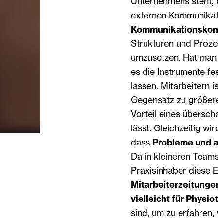
Unternehmens steht, br
externen Kommunikati
Kommunikationskon
Strukturen und Prozes
umzusetzen. Hat man 
es die Instrumente fe
lassen. Mitarbeitern 
Gegensatz zu größer
Vorteil eines übersch
lässt. Gleichzeitig wir
dass
Probleme und a
Da in kleineren Teams 
Praxisinhaber diese E
Mitarbeiterzeitunge
vielleicht für Physi
sind, um zu erfahren,