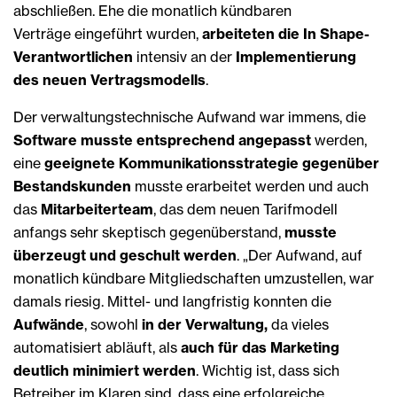
abschließen. Ehe die monatlich kündbaren
Verträge eingeführt wurden,
arbeiteten die In Shape-
Verantwortlichen
intensiv an der
Implementierung
des neuen Vertrags­modells
.
Der verwaltungs­technische Aufwand war immens, die
Software musste entsprechend angepasst
werden,
eine
geeignete Kommunikations­strategie gegenüber
Bestandskunden
musste erarbeitet werden und auch
das
Mitarbeiterteam
, das dem neuen Tarifmodell
anfangs sehr skeptisch gegenüberstand,
musste
überzeugt und geschult werden
. „Der Aufwand, auf
monatlich kündbare Mitgliedschaften umzustellen, war
damals riesig. Mittel- und langfristig konnten die
Aufwände
, sowohl
in der Verwaltung,
da vieles
automatisiert abläuft, als
auch für das Marketing
deutlich minimiert werden
. Wichtig ist, dass sich
Betreiber im Klaren sind, dass eine erfolgreiche