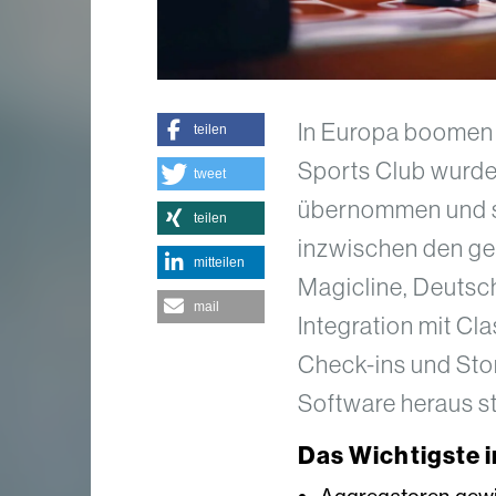
In Europa boomen 
teilen
Sports Club wurde
tweet
übernommen und st
teilen
inzwischen den ges
mitteilen
Magicline, Deutsc
mail
Integration mit C
Check-ins und Stor
Software heraus st
Das Wichtigste i