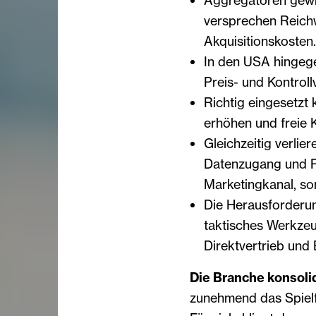
Aggregatoren gewi
versprechen Reichw
Akquisitionskosten.
In den USA hingege
Preis- und Kontroll
Richtig eingesetz
erhöhen und freie K
Gleichzeitig verlie
Datenzugang und Pr
Marketingkanal, so
Die Herausforderung
taktisches Werkzeu
Direktvertrieb un
Die Branche konsolid
zunehmend das Spielfe