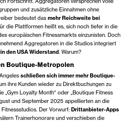
nach Fortschritt. Aggregatoren versprechen volle
gruppen und zusätzliche Einnahmen ohne
reiber bedeutet das
mehr Reichweite bei
Für die Plattformen heißt es, sich noch tiefer in die
r des europäischen Fitnessmarkts einzunisten. Doch
nehmend Aggregatoren in die Studios integriert
h
in den USA Widerstand
. Warum?
en Boutique-Metropolen
 Angeles
schließen sich immer mehr Boutique-
 um ihre Kunden wieder zu Direktbuchungen zu
e „Gym Loyalty Month“ oder „Boutique Fitness
gust und September 2025 appellierten an die
n Fitnessstudios. Der Vorwurf:
Drittanbieter-Apps
mälern Trainerhonorare und verschieben die