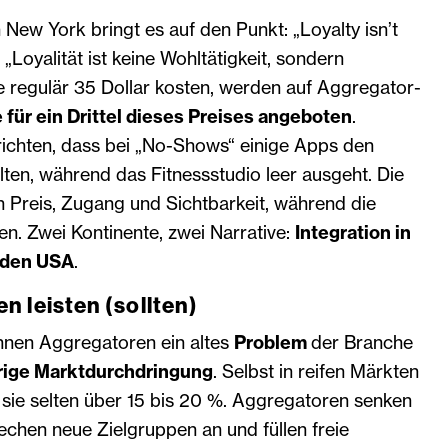
 New York bringt es auf den Punkt: „Loyalty isn’t
“ – „Loyalität ist keine Wohltätigkeit, sondern
e regulär 35 Dollar kosten, werden auf Aggregator-
e für ein Drittel dieses Preises angeboten
.
ichten, dass bei „No-Shows“ einige Apps den
lten, während das Fitnessstudio leer ausgeht. Die
n Preis, Zugang und Sichtbarkeit, während die
en. Zwei Kontinente, zwei Narrative:
Integration in
n den USA
.
 leisten (sollten)
önnen Aggregatoren ein altes
Problem
der Branche
drige Marktdurchdringung
. Selbst in reifen Märkten
 sie selten über 15 bis 20 %. Aggregatoren senken
rechen neue Zielgruppen an und füllen freie