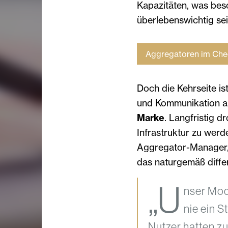
Kapazitäten, was bes
überlebenswichtig sei
Aggregatoren im Che
Doch die Kehrseite is
und Kommunikation a
Marke
. Langfristig d
Infrastruktur zu werd
Aggregator-Manager, 
das naturgemäß differ
„U
nser Mode
nie ein S
Nutzer hatten zu