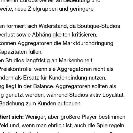
nnen in Europa weiter an Bedeutung und
eite, neue Zielgruppen und geringere
n formiert sich Widerstand, da Boutique-Studios
verlust sowie Abhängigkeiten kritisieren.
t können Aggregatoren die Marktdurchdringung
apazitäten füllen.
ren Studios langfristig an Markenhoheit,
eiskontrolle, wenn sie Aggregatoren nicht als
ndern als Ersatz für Kundenbindung nutzen.
 liegt in der Balance: Aggregatoren sollten als
g genutzt werden, während Studios aktiv Loyalität,
d Beziehung zum Kunden aufbauen.
iert sich:
Weniger, aber größere Player bestimmen
ld und, wenn man ehrlich ist, auch die Spielregeln.