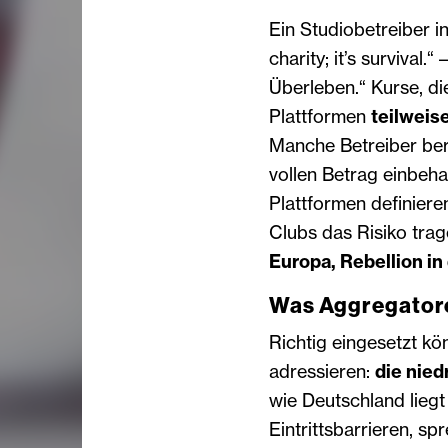
Ein Studiobetreiber in
charity; it’s survival.
Überleben.“ Kurse, di
Plattformen
teilweis
Manche Betreiber ber
vollen Betrag einbeha
Plattformen definiere
Clubs das Risiko trag
Europa, Rebellion i
Was Aggregatoren
Richtig eingesetzt k
adressieren:
die nie
wie Deutschland liegt
Eintrittsbarrieren, sp