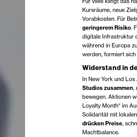
Für viele klingt das 
Kursräume, neue Ziel
Vorabkosten. Für Bet
geringerem Risiko
. 
digitale Infrastruktu
während in Europa zu
werden, formiert sic
Widerstand in d
In New York und Los
Studios zusammen
,
bewegen. Aktionen wi
Loyalty Month“ im Au
Solidarität mit lokale
drücken Preise
, sch
Machtbalance.