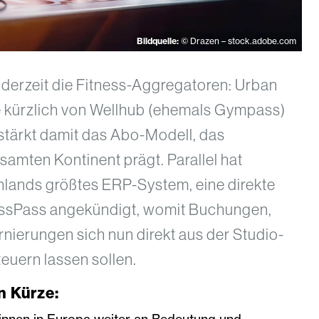
Bildquelle:
© Drazen – stock.adobe.com
derzeit die Fitness-Aggregatoren: Urban
 kürzlich von Wellhub (ehemals Gympass)
ärkt damit das Abo-Modell, das
amten Kontinent prägt. Parallel hat
hlands größtes ERP-System, eine direkte
lassPass angekündigt, womit Buchungen,
nierungen sich nun direkt aus der Studio-
euern lassen sollen.
n Kürze: