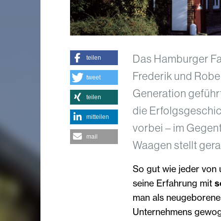
Das Hamburger Fa
teilen
Frederik und Robert
tweet
Generation geführt
teilen
die Erfolgsgeschi
mitteilen
vorbei – im Gegent
mail
Waagen stellt gera
So gut wie jeder von 
seine Erfahrung mit
s
man als neugeborene
Unternehmens gewogen