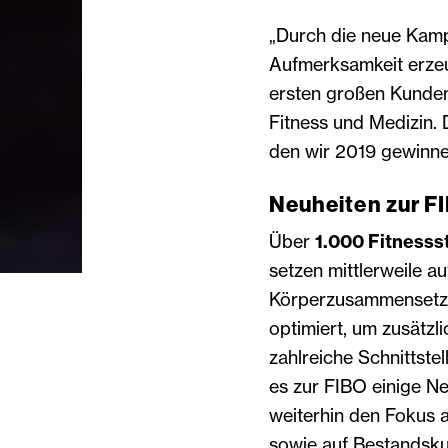
„Durch die neue Kamp
Aufmerksamkeit erzeu
ersten großen Kunden
Fitness und Medizin. 
den wir 2019 gewinne
Neuheiten zur F
Über
1.000 Fitness
setzen mittlerweile au
Körperzusammensetzu
optimiert, um zusätz
zahlreiche Schnittste
es zur FIBO einige N
weiterhin den Fokus 
sowie auf Bestandsk