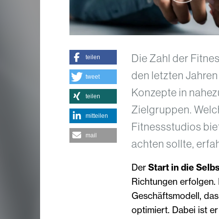
Die Zahl der Fitne
teilen
den letzten Jahren
tweet
Konzepte in nahezu
teilen
Zielgruppen. Welch
mitteilen
Fitnessstudios bi
mail
achten sollte, erfah
Der
Start in die Selb
Richtungen erfolgen.
Geschäftsmodell, das
optimiert. Dabei ist 