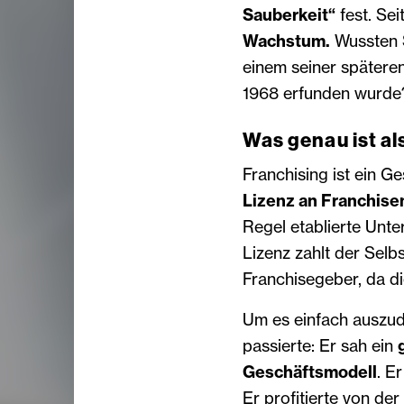
Sauberkeit“
fest. Sei
Wachstum.
Wussten S
einem seiner spätere
1968 erfunden wurde
Was genau ist al
Franchising ist ein G
Lizenz an Franchis
Regel etablierte Unte
Lizenz zahlt der Selb
Franchisegeber, da d
Um es einfach auszu
passierte: Er sah ein
Geschäftsmodell
. E
Er profitierte von de