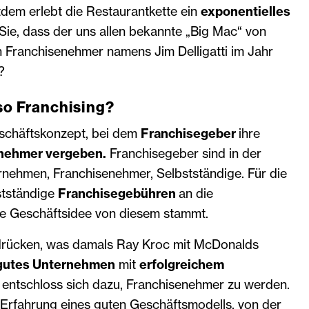
tdem erlebt die Restaurantkette ein
exponentielles
ie, dass der uns allen bekannte „Big Mac“ von
n Franchisenehmer namens Jim Delligatti im Jahr
?
so Franchising?
eschäftskonzept, bei dem
Franchisegeber
ihre
enehmer vergeben.
Franchisegeber sind in der
rnehmen, Franchisenehmer, Selbstständige. Für die
stständige
Franchisegebühren
an die
ie Geschäftsidee von diesem stammt.
drücken, was damals Ray Kroc mit McDonalds
gutes Unternehmen
mit
erfolgreichem
r entschloss sich dazu, Franchisenehmer zu werden.
r Erfahrung eines guten Geschäftsmodells, von der