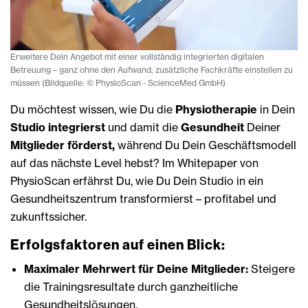
Erweitere Dein Angebot mit einer voll­ständig integrierten digitalen
Betreuung – ganz ohne den Aufwand, zusätzliche Fach­kräfte einstellen zu
müssen (Bildquelle: ©️ PhysioScan - ScienceMed GmbH)
Du möchtest wissen, wie Du die
Physiotherapie
in Dein
Studio integrierst
und damit die
Gesundheit
Deiner
Mitglieder förderst,
während Du Dein Geschäftsmodell
auf das nächste Level hebst? Im Whitepaper von
PhysioScan erfährst Du, wie Du Dein Studio in ein
Gesundheitszentrum transformierst – profitabel und
zukunftssicher.
Erfolgsfaktoren auf einen Blick:
Maximaler Mehrwert für Deine Mitglieder:
Steigere
die Trainingsresultate durch ganzheitliche
Gesundheitslösungen.