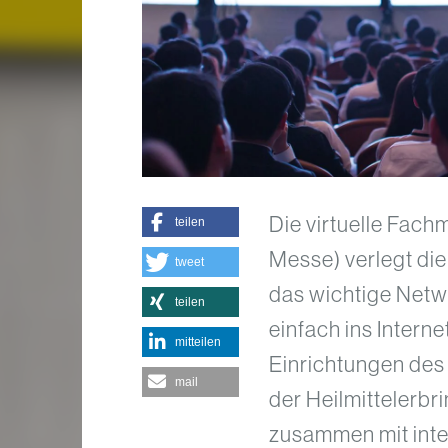
Die virtuelle Fac
teilen
Messe) verlegt die
tweet
das wichtige Netw
teilen
einfach ins Interne
mitteilen
Einrichtungen des
mail
der Heilmittelerbr
zusammen mit inter