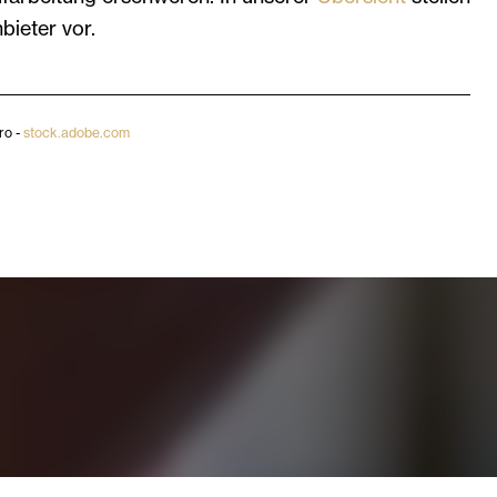
bieter vor.
ro -
stock.adobe.com