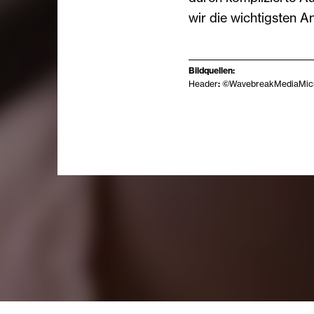
wir die wichtigsten An
Bildquellen:
Header
:
©WavebreakMediaMic