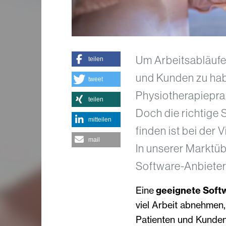
Um Arbeitsabläufe 
teilen
und Kunden zu hab
tweet
Physiotherapieprax
teilen
Doch die richtige 
mitteilen
finden ist bei der 
mail
In unserer Marktüb
Software-Anbieter
Eine
geeignete Soft
viel Arbeit abnehmen,
Patienten und Kunden