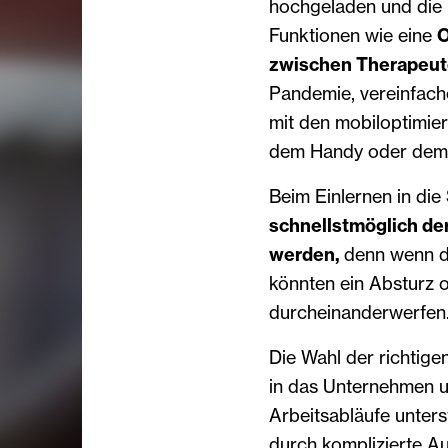
hochgeladen und die
Funktionen wie eine
O
zwischen Therapeut
Pandemie, vereinfache
mit den mobiloptimier
dem Handy oder dem 
Beim Einlernen in die
schnellstmöglich der
werden,
denn wenn di
könnten ein Absturz 
durcheinanderwerfen
Die Wahl der richtigen
in das Unternehmen un
Arbeitsabläufe unters
durch komplizierte A