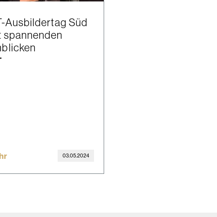
T-Ausbildertag Süd
t spannenden
nblicken
hr
03.05.2024