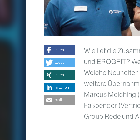
Wie lief die Zus
teilen
und EROGFIT? Wel
tweet
Welche Neuheiten 
teilen
weitere Übernahme
mitteilen
Marcus Melching (
mail
Faßbender (Vertr
Group Rede und A