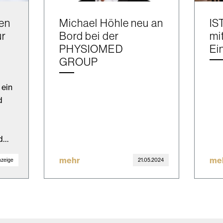
en
Michael Höhle neu an
IS
ür
Bord bei der
mi
PHYSIOMED
Ei
GROUP
 ein
d
nd…
mehr
me
zeige
21.05.2024