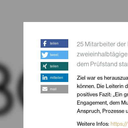
25 Mitarbeiter de
teilen
zweieinhalbtägige
tweet
dem Prüfstand sta
teilen
Ziel war es herauszu
mitteilen
können. Die Leiterin
mail
positives Fazit: „Ein 
Engagement, dem Mut,
Anspruch, Prozesse u
Weitere Infos:
https://