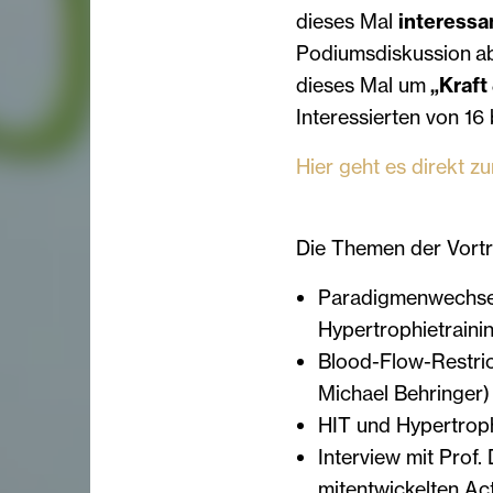
dieses Mal
interessa
Podiumsdiskussion ab
dieses Mal um
„Kraft
Interessierten von 16 
Hier geht es direkt z
Die Themen der Vortr
Paradigmenwechsel
Hypertrophietrainin
Blood-Flow-Restrict
Michael Behringer)
HIT und Hypertrophi
Interview mit Prof.
mitentwickelten Ac