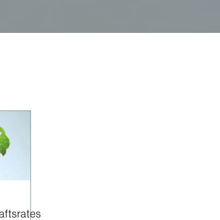
s
aftsrates