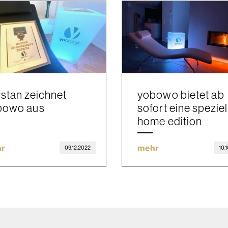
stan zeichnet
yobowo bietet ab
bowo aus
sofort eine speziel
home edition
r
mehr
09.12.2022
10.