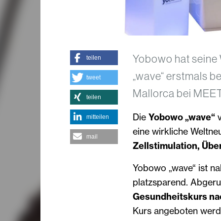
Yobowo hat seine 
teilen
„wave“ erstmals b
tweet
Mallorca bei MEET
teilen
Die
Yobowo „wave“
mitteilen
eine wirkliche Weltne
mail
Zellstimulation, Ü
Yobowo „wave“ ist na
platzsparend. Abger
Gesundheitskurs na
Kurs angeboten werde