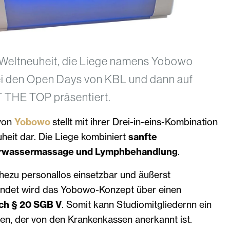
Weltneuheit, die Liege namens Yobowo
ei den Open Days von KBL und dann auf
 THE TOP präsentiert.
von
Yobowo
stellt mit ihrer Drei-in-eins-Kombination
uheit dar. Die Liege kombiniert
sanfte
berwassermassage und Lymphbehandlung
.
hezu personallos einsetzbar und äußerst
undet wird das Yobowo-Konzept über einen
ch § 20 SGB V
. Somit kann Studiomitgliedernn ein
n, der von den Krankenkassen anerkannt ist.