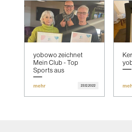
yobowo zeichnet
Ker
Mein Club - Top
yo
Sports aus
mehr
meh
23.12.2022