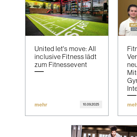
United let's move: All
Fit
inclusive Fitness lädt
Ver
zum Fitnessevent
ne
Mit
Gy
Int
mehr
meh
10.09.2025