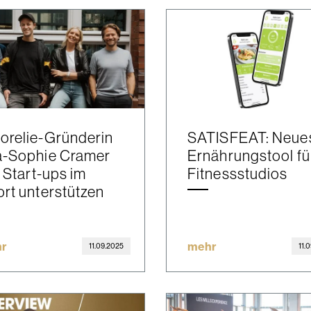
orelie-Gründerin
SATISFEAT: Neue
a-Sophie Cramer
Ernährungstool fü
l Start-ups im
Fitnessstudios
rt unterstützen
r
mehr
11.09.2025
11.