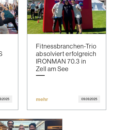
Fitnessbranchen-Trio
S
absolviert erfolgreich
IRONMAN 70.3 in
Zell am See
mehr
09.2025
09.09.2025