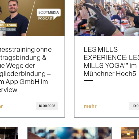
nesstraining ohne
LES MILLS
tragsbindung &
EXPERIENCE: LE
ue Wege der
MILLS YOGA™ im
gliederbindung –
Münchner Hoch5
m App GmbH im
erview
r
mehr
10.09.2025
10.