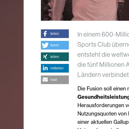
In einem 600-Mill
teilen
Sports Club über
tweet
entsteht die weltw
teilen
die fünf Millionen
mitteilen
Ländern verbindet
mail
Die Fusion soll einen
Gesundheitsleistun
Herausforderungen v
Nutzungsquoten von B
einer aktuellen Gallu