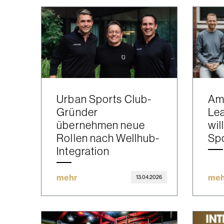
Urban Sports Club-
Am
Gründer
Le
übernehmen neue
wil
Rollen nach Wellhub-
Spo
Integration
mehr
meh
13.04.2026