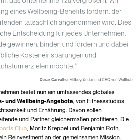
rum, das Unternehmen zu vergrößern. Wir
ng eines Wellbeing-Benefits fördern, der
itenden tatsächlich angenommen wird. Dies
gische Entscheidung für jedes Unternehmen,
de gewinnen, binden und fördern und dabei
hebliche Kosteneinsparungen und
chstum erzielen möchte.“
Cesar Carvalho
, Mitbegründer und CEO von Wellhub
rnehmen bietet nun ein umfassendes globales
s- und Wellbeing-Angebote
, von Fitnessstudios
Achtsamkeit und Ernährung. Davon sollen
itende und Partner gleichermaßen profitieren. Die
ports Club
, Moritz Kreppel und Benjamin Roth,
h ein Reinvestment an der gemeinsamen Mission.