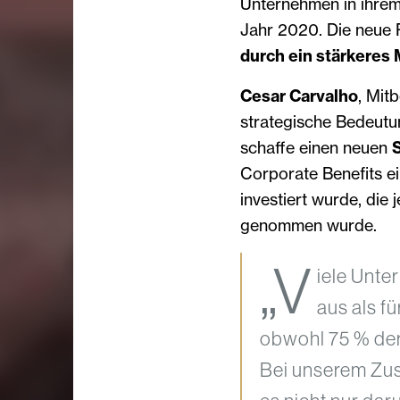
Unternehmen in ihrem
Jahr 2020. Die neue P
durch ein stärkeres
Cesar Carvalho
, Mit
strategische Bedeutu
schaffe einen neuen
Corporate Benefits e
investiert wurde, di
genommen wurde.
„V
iele Unte
aus als f
obwohl 75 % de
Bei unserem Zu