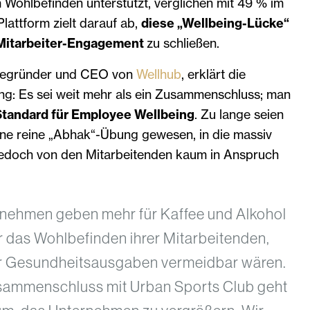
 Wohlbefinden unterstützt, verglichen mit 49 % im
lattform zielt darauf ab,
diese „Wellbeing-Lücke“
 Mitarbeiter-Engagement
zu schließen.
begründer und CEO von
Wellhub
, erklärt die
ng: Es sei weit mehr als ein Zusammenschluss; man
Standard für Employee Wellbeing
. Zu lange seien
ine reine „Abhak“-Übung gewesen, in die massiv
e jedoch von den Mitarbeitenden kaum in Anspruch
rnehmen geben mehr für Kaffee und Alkohol
ür das Wohlbefinden ihrer Mitarbeitenden,
r Gesundheitsausgaben vermeidbar wären.
sammenschluss mit Urban Sports Club geht