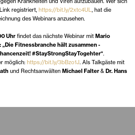
d gegen Krankheiten und Viren aufzubauen. Wer sich
ink registriert,
https://bit.ly/2xtc4UL
, hat die
zeichnung des Webinars anzusehen.
00 Uhr
findet das nächste Webinar mit
Mario
 „Die Fitnessbranche hält zusammen -
 Chancenzeit! #StayStrongStayTogehter“
.
r möglich:
https://bit.ly/3bBzo1J
. Als Talkgäste mit
ath
und Rechtsanwälten
Michael Falter
&
Dr. Hans