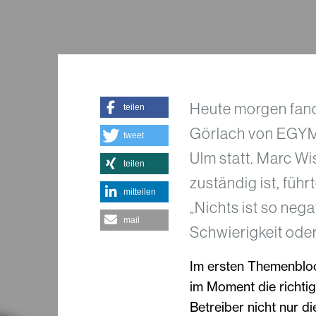
Heute morgen fand
teilen
Görlach von EGYM 
tweet
Ulm statt. Marc Wi
teilen
zuständig ist, füh
mitteilen
„Nichts ist so nega
mail
Schwierigkeit oder
Im ersten Themenbloc
im Moment die richtig
Betreiber nicht nur di