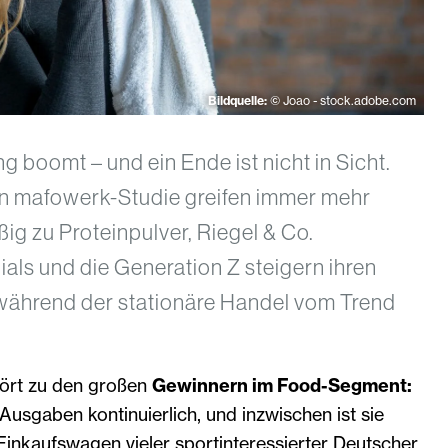
Bildquelle:
© Joao - stock.adobe.com
g boomt – und ein Ende ist nicht in Sicht.
len mafowerk-Studie greifen immer mehr
g zu Proteinpulver, Riegel & Co.
als und die Generation Z steigern ihren
während der stationäre Handel vom Trend
ört zu den großen
Gewinnern im Food-Segment:
 Ausgaben kontinuierlich, und inzwischen ist sie
 Einkaufswagen vieler sportinteressierter Deutscher.