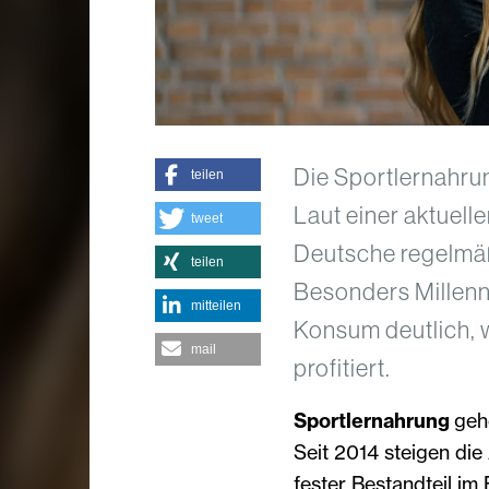
Die Sportlernahrun
teilen
Laut einer aktuel
tweet
Deutsche regelmäßi
teilen
Besonders Millenni
mitteilen
Konsum deutlich, 
mail
profitiert.
Sportlernahrung
geh
Seit 2014 steigen die
fester Bestandteil im