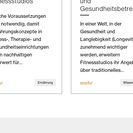
nessstudios
und
Gesundheitsbetr
che Voraussetzungen
 notwendig, damit
In einer Welt, in der
ährungskonzepte in
Gesundheit und
ess-, Therapie- und
Langlebigkeit (Longevit
undheitseinrichtungen
zunehmend wichtiger
n nachhaltigen
werden, erweitern
rwert für…
Fitnessstudios ihr Ange
über traditionelles…
r
mehr
Ernährung
Wissen