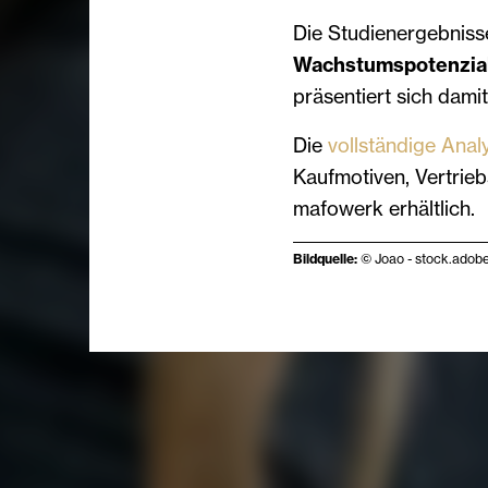
Die Studienergebnisse
Wachstumspotenzia
präsentiert sich dam
Die
vollständige Anal
Kaufmotiven, Vertrieb
mafowerk erhältlich.
Bildquelle:
© Joao - stock.adob