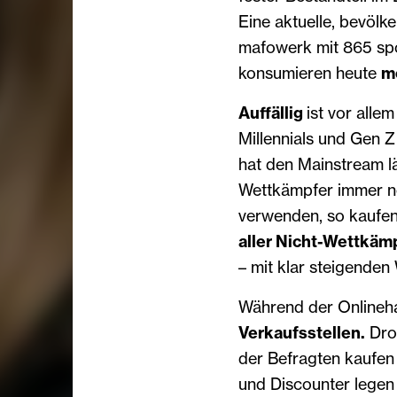
Eine aktuelle, bevöl
mafowerk mit 865 spo
konsumieren heute
m
Auffällig
ist vor alle
Millennials und Gen 
hat den Mainstream lä
Wettkämpfer immer n
verwenden, so kaufe
aller Nicht-Wettkäm
– mit klar steigende
Während der Onlineha
Verkaufsstellen.
Drog
der Befragten kaufen
und Discounter legen 