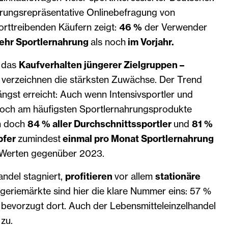
kerungsrepräsentative Onlinebefragung von
rttreibenden Käufern zeigt:
46 %
der Verwender
ehr Sportlernahrung
als noch
im Vorjahr.
m das
Kaufverhalten jüngerer Zielgruppen –
Z verzeichnen die stärksten Zuwächse. Der Trend
ngst erreicht: Auch wenn Intensivsportler und
och am häufigsten Sportlernahrungsprodukte
n doch
84 % aller Durchschnittssportler
und
81 %
pfer
zumindest
einmal pro Monat Sportlernahrung
n Werten gegenüber 2023.
ndel stagniert,
profitieren
vor allem
stationäre
eriemärkte sind hier die klare Nummer eins: 57 %
 bevorzugt dort. Auch der Lebensmitteleinzelhandel
zu.