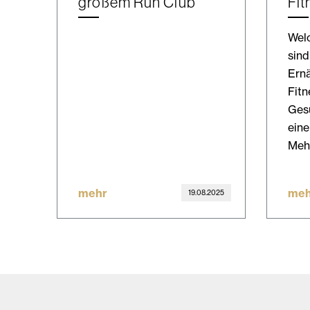
großem Run Club
Fit
Wel
sind
Ern
Fitn
Ges
eine
Meh
mehr
meh
19.08.2025