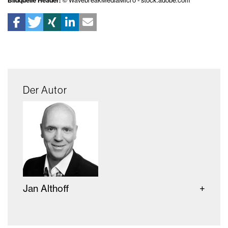
Bildquelle Header:
© WavebreakMediaMicro - stock.adobe.com
Der Autor
Jan Althoff