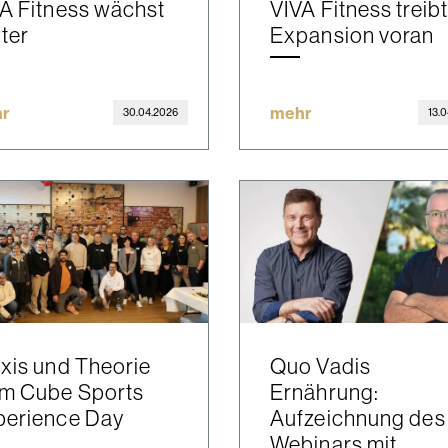
A Fitness wächst
VIVA Fitness treibt
ter
Expansion voran
r
mehr
30.04.2026
13.
xis und Theorie
Quo Vadis
im Cube Sports
Ernährung:
perience Day
Aufzeichnung des
Webinars mit