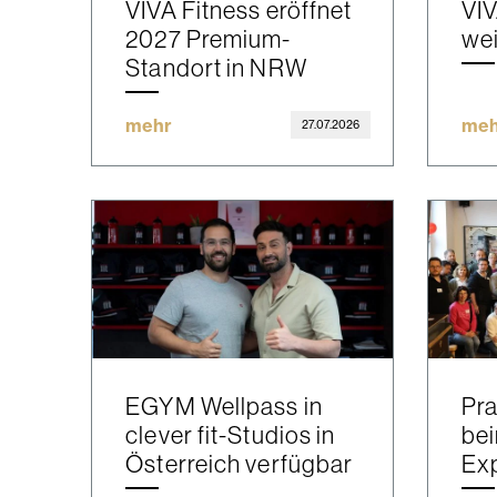
VIVA Fitness eröffnet
VIV
2027 Premium-
wei
Standort in NRW
mehr
meh
27.07.2026
EGYM Wellpass in
Pra
clever fit-Studios in
be
Österreich verfügbar
Ex