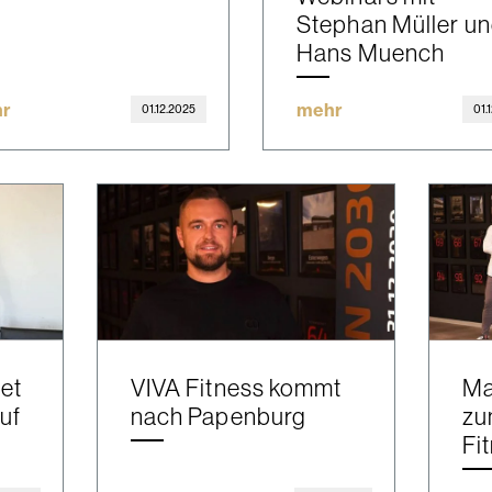
Stephan Müller u
Hans Muench
r
mehr
01.12.2025
01.
net
VIVA Fitness kommt
Ma
uf
nach Papenburg
zu
Fi