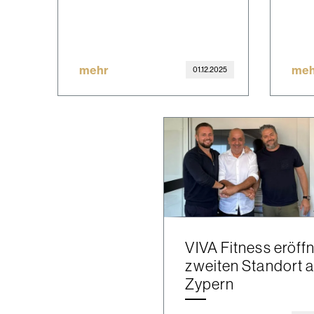
mehr
meh
01.12.2025
VIVA Fitness eröff
zweiten Standort a
Zypern