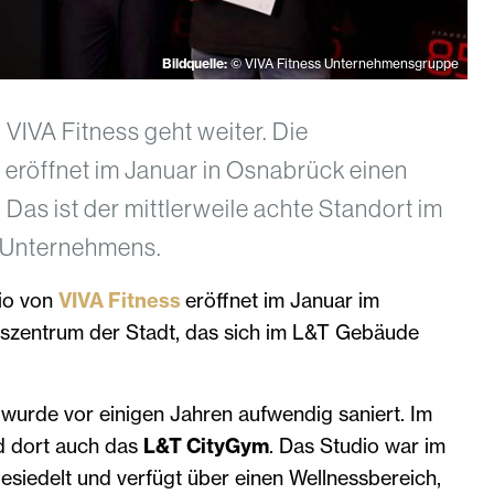
Bildquelle:
© VIVA Fitness Unternehmensgruppe
VIVA Fitness geht weiter. Die
 eröffnet im Januar in Osnabrück einen
 Das ist der mittlerweile achte Standort im
 Unternehmens.
io von
VIVA Fitness
eröffnet im Januar im
szentrum der Stadt, das sich im L&T Gebäude
wurde vor einigen Jahren aufwendig saniert. Im
d dort auch das
L&T CityGym
. Das Studio war im
iedelt und verfügt über einen Wellnessbereich,