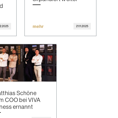
nd
mehr
12.2025
21.11.2025
tthias Schöne
m COO bei VIVA
tness ernannt