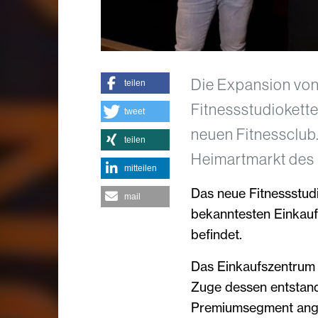
Die Expansion von 
teilen
Fitnessstudiokette
tweet
neuen Fitnessclub.
teilen
Heimartmarkt des
mitteilen
Das neue Fitnessstud
mail
bekanntesten Einkauf
befindet.
Das Einkaufszentrum 
Zuge dessen entstan
Premiumsegment anges