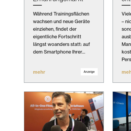
Während Trainingsflächen
Viel
wachsen und neue Geräte
– ni
einziehen, findet der
son
eigentliche Fortschritt
ausb
längst woanders statt: auf
Man
dem Smartphone Ihrer…
kost
Per
mehr
meh
Anzeige