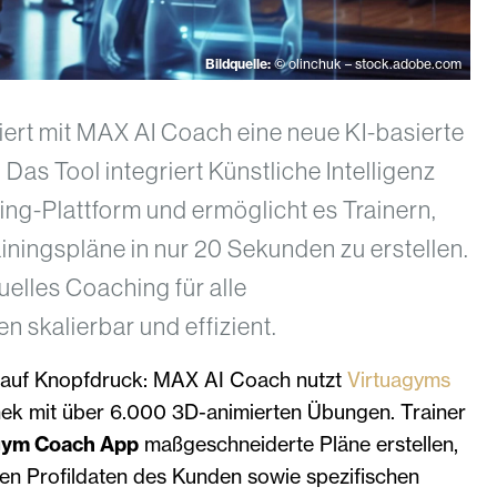
Bildquelle:
© olinchuk – stock.adobe.com
iert mit MAX AI Coach eine neue KI-basierte
as Tool integriert Künstliche Intelligenz
hing-Plattform und ermöglicht es Trainern,
ainingspläne in nur 20 Sekunden zu erstellen.
uelles Coaching für alle
 skalierbar und effizient.
e auf Knopfdruck: MAX AI Coach nutzt
Virtuagyms
hek mit über 6.000 3D-animierten Übungen. Trainer
gym Coach App
maßgeschneiderte Pläne erstellen,
llen Profildaten des Kunden sowie spezifischen