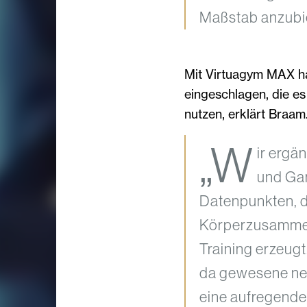
Maßstab anzubiet
Mit Virtuagym MAX ha
eingeschlagen, die e
nutzen, erklärt Braam
„W
ir ergä
und Gam
Datenpunkten, d
Körperzusammen
Training erzeugt
da gewesene neu
eine aufregende 