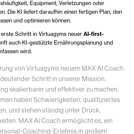
shäufigkeit, Equipment, Verletzungen oder
en. Die KI liefert daraufhin einen fertigen Plan, den
assen und optimieren können.
r erste Schritt in Virtuagyms neuer
AI-first-
kunft auch KI-gestützte Ernährungsplanung und
mfassen wird.
ührung von Virtuagyms neuem MAX AI Coach
edeutender Schritt in unserer Mission,
ng skalierbarer und effektiver zu machen.
men haben Schwierigkeiten, qualifiziertes
en, und stehen ständig unter Druck,
rbeiten. MAX AI Coach ermöglicht es, ein
ersonal-Coaching-Erlebnis in großem