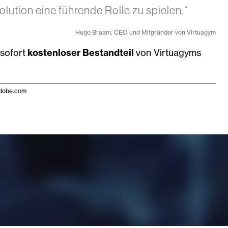
lution eine führende Rolle zu spielen.“
Hugo Braam, CEO und Mitgründer von Virtuagym
sofort
kostenloser Bestandteil
von Virtuagyms
adobe.com