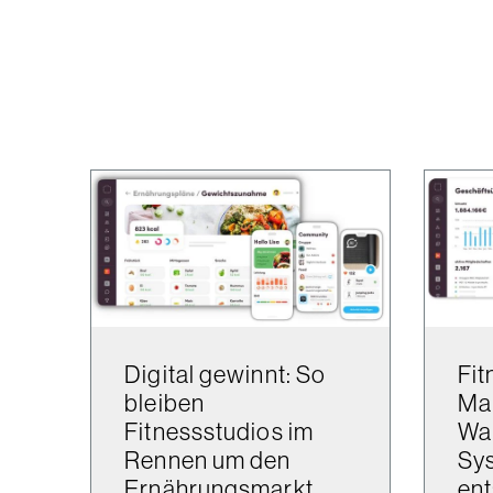
Digital gewinnt: So
Fit
bleiben
Ma
Fitnessstudios im
War
Rennen um den
Sys
Ernährungsmarkt
ent