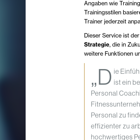
Angaben wie Training
Trainingsstilen basier
Trainer jederzeit anp
Dieser Service ist de
Strategie
, die in Zu
weitere Funktionen u
„D
ie Einf
ist ein b
Personal Coachi
Fitnessunterneh
Personal zu find
effizienter zu a
hochwertiges P