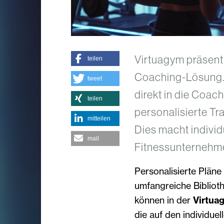
Virtuagym präsent
teilen
Coaching-Lösung. D
tweet
direkt in die Coac
teilen
personalisierte Tr
mitteilen
Dies macht individ
mail
Fitnessunternehmen
Personalisierte Plän
umfangreiche Bibliot
können in der
Virtua
die auf den individue