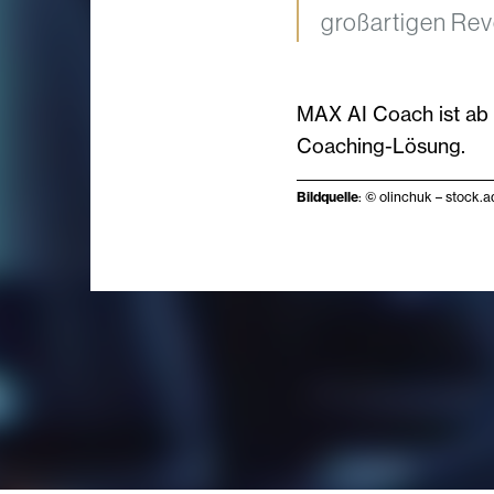
großartigen Revo
MAX AI Coach ist ab 
Coaching-Lösung.
Bildquelle
: © olinchuk – stock.