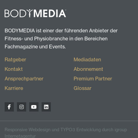
BODYMEDIA ist einer der führenden Anbieter der
Fitness- und Physiobranche in den Bereichen
Fachmagazine und Events.
Ratgeber
Mediadaten
Kontakt
Abonnement
Ansprechpartner
Premium Partner
Karriere
Glossar
Responsive Webdesign und TYPO3 Entwicklung durch igroup
Internetagentur