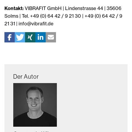
Kontakt:
VIBRAFIT GmbH | Lindenstrasse 44 | 35606
Solms | Tel. +49 (0) 64 42 / 9 21 30 | +49 (0) 64 42 / 9
21 31 | info@vibrafit.de
Der Autor