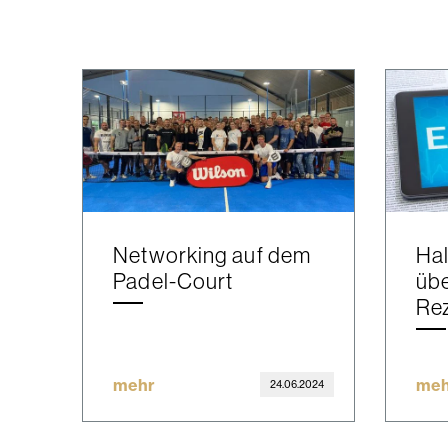
Networking auf dem
Hal
Padel-Court
übe
Re
mehr
meh
24.06.2024