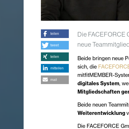
Die FACEFORCE Gm
teilen
neue Teammitglied
tweet
teilen
Beide bringen neue P
sich, die
FACEFORC
mitteilen
mitfitMEMBER-System
mail
digitales System
, we
Mitgliedschaften gen
Beide neuen Teammitg
Weiterentwicklung
Die FACEFORCE GmbH 