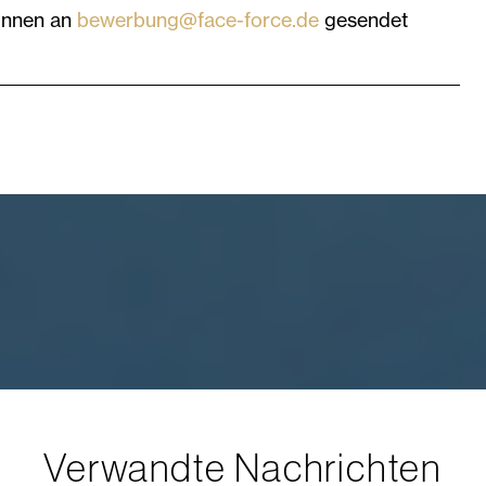
önnen an
bewerbung@face-force.de
gesendet
Verwandte Nachrichten