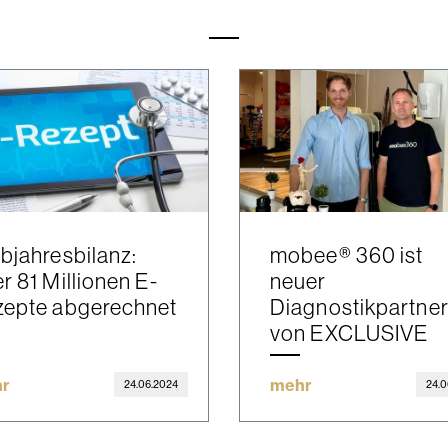
bjahresbilanz:
mobee® 360 ist
r 81 Millionen E-
neuer
zepte abgerechnet
Diagnostikpartne
von EXCLUSIVE
r
mehr
24.06.2024
24.0