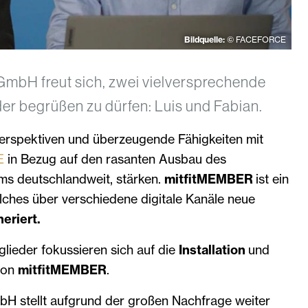
Bildquelle:
© FACEFORCE
bH freut sich, zwei vielversprechende
er begrüßen zu dürfen: Luis und Fabian.
erspektiven und überzeugende Fähigkeiten mit
E
in Bezug auf den rasanten Ausbau des
s deutschlandweit, stärken.
mitfitMEMBER
ist ein
lches über verschiedene digitale Kanäle neue
eriert.
lieder fokussieren sich auf die
Installation
und
von
mitfitMEMBER
.
stellt aufgrund der großen Nachfrage weiter