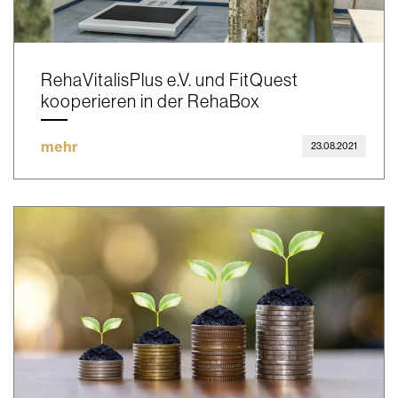
RehaVitalisPlus e.V. und FitQuest
kooperieren in der RehaBox
mehr
23.08.2021