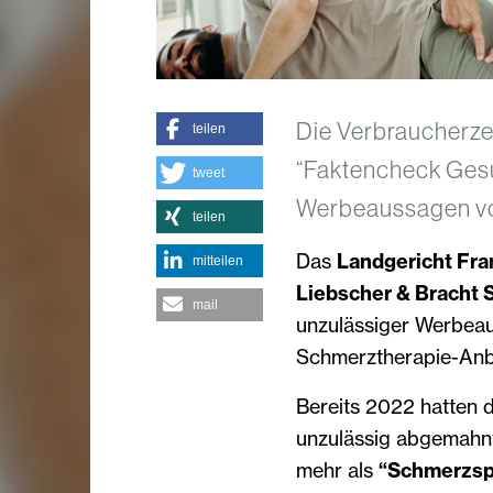
Die Verbraucherze
teilen
“Faktencheck Gesu
tweet
Werbeaussagen vo
teilen
Das
Landgericht Fra
mitteilen
Liebscher & Bracht
mail
unzulässiger Werbea
Schmerztherapie-Anb
Bereits 2022 hatten 
unzulässig abgemahnt
mehr als
“Schmerzspe