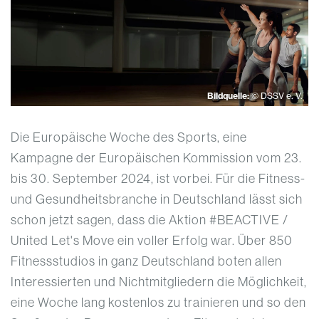
Bildquelle:
© DSSV e. V.
Die Europäische Woche des Sports, eine
Kampagne der Europäischen Kommission vom 23.
bis 30. September 2024, ist vorbei. Für die Fitness-
und Gesundheitsbranche in Deutschland lässt sich
schon jetzt sagen, dass die Aktion #BEACTIVE /
United Let's Move ein voller Erfolg war. Über 850
Fitnessstudios in ganz Deutschland boten allen
Interessierten und Nichtmitgliedern die Möglichkeit,
eine Woche lang kostenlos zu trainieren und so den