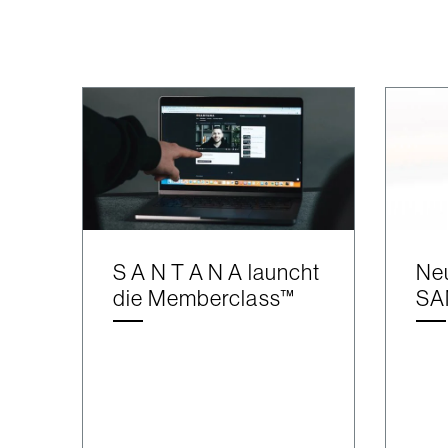
S A N T A N A launcht
Ne
die Memberclass™
SA