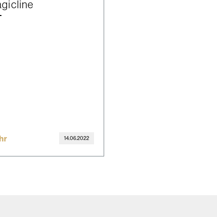
gicline
hr
14.06.2022