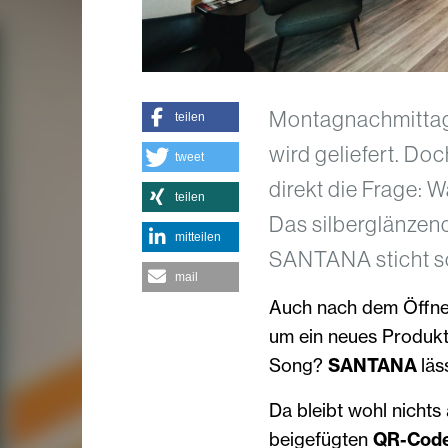
Montagnachmittag, 
teilen
wird geliefert. Doc
tweet
direkt die Frage: W
teilen
Das silberglänzen
mitteilen
SANTANA sticht so
mail
Auch nach dem Öffnen
um ein neues Produkt
Song?
SANTANA
läs
Da bleibt wohl nichts
beigefügten
QR-Cod