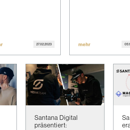
r
mehr
27.02.2023
05.
Santana Digital
Sa
präsentiert:
er