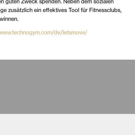
nen guten Zweck spenden. Neben dem sozialen
ge zusätzlich ein effektives Tool für Fitnessclubs,
ewinnen.
//www.technogym.com/de/letsmove/