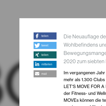
Die Neuauflage de
teilen
Wohlbefindens un
tweet
Bewegungsmangel i
teilen
2020 zum siebten M
mitteilen
Im vergangenen Jahr 
mail
mehr als 1.300 Clubs
LET‘S MOVE FOR A 
der Fitness- und Wel
MOVEs können die te