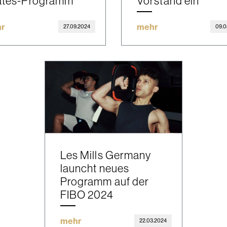
lates-Programm
Vorstand ein
r
mehr
27.09.2024
09.0
Les Mills Germany
launcht neues
Programm auf der
FIBO 2024
mehr
22.03.2024