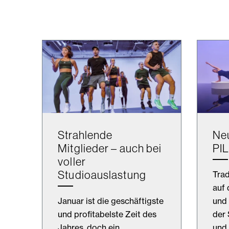
Strahlende
Ne
Mitglieder – auch bei
PI
voller
Studioauslastung
Trad
auf 
Januar ist die geschäftigste
und 
und profitabelste Zeit des
der 
Jahres, doch ein
und 