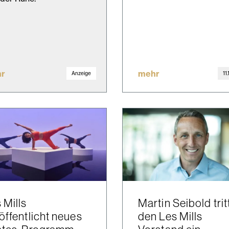
r
mehr
Anzeige
11
 Mills
Martin Seibold tritt
öffentlicht neues
den Les Mills