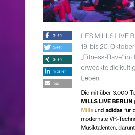
LES MILLS LIVE BE
teilen
19. bis 20. Oktobe
tweet
„Fitness-Rave“ in
teilen
erweckte die kult
mitteilen
Leben.
mail
Die mit über 3.000 T
MILLS LIVE BERLIN
Mills
und
adidas
für 
modernste VR-Technol
Musiktalenten, darun