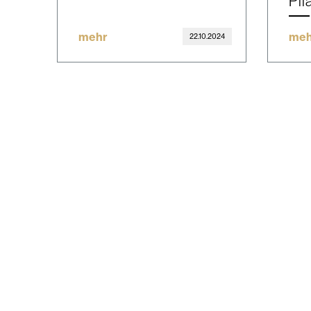
Pi
mehr
meh
22.10.2024