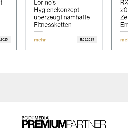
t
Lorino's
RX
Hygienekonzept
20
überzeugt namhafte
Ze
Fitnessketten
Em
mehr
me
3.2025
11.03.2025