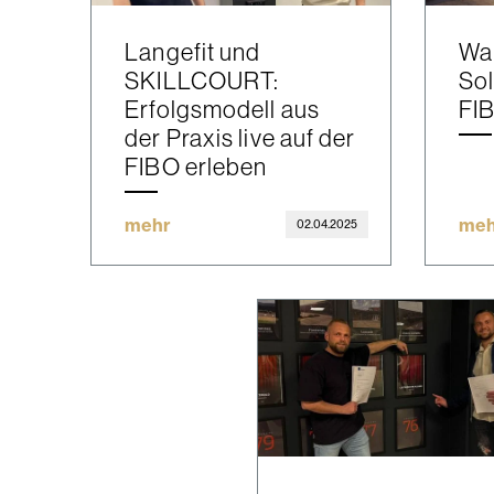
Langefit und
Wa
SKILLCOURT:
Sol
Erfolgsmodell aus
FIB
der Praxis live auf der
FIBO erleben
mehr
meh
02.04.2025