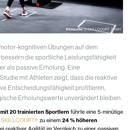
Bildquelle:
© SKILLCOURT GmbH
 motor-kognitiven Übungen auf dem
ssern die sportliche Leistungsfähigkeit
er als passive Erholung. Eine
tudie mit Athleten zeigt, dass die reaktive
ive Entscheidungsfähigkeit profitieren,
ische Erholungswerte unverändert bleiben.
mit 20 trainierten Sportlern
führte eine 5-minütige
m
SKILLCOURT®
zu einem
24 % höheren
ei reaktiver Agilität im Vergleich zu einer passiven