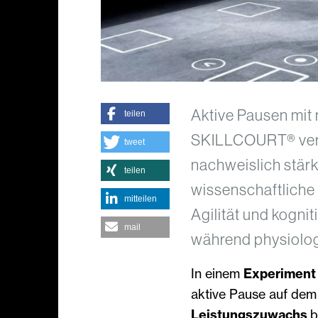
Aktive Pausen mit
teilen
SKILLCOURT® verbe
tweet
nachweislich stärk
teilen
wissenschaftliche S
mitteilen
Agilität und kognit
mail
während physiolog
In einem
Experiment 
aktive Pause auf de
Leistungszuwachs
b