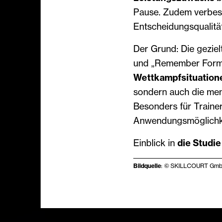
Pause. Zudem verbess
Entscheidungsqualität
Der Grund: Die gezie
und „Remember Forms
Wettkampfsituation
sondern auch die men
Besonders für Traine
Anwendungsmöglichke
Einblick in
die Studie
Bildquelle
: © SKILLCOURT Gm