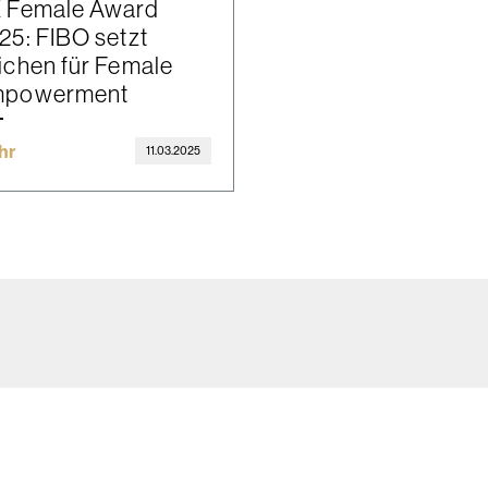
 Female Award
25: FIBO setzt
ichen für Female
powerment
hr
11.03.2025