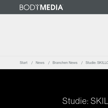
Start
News
Branchen News
Studie: SKIL
Studie: SK