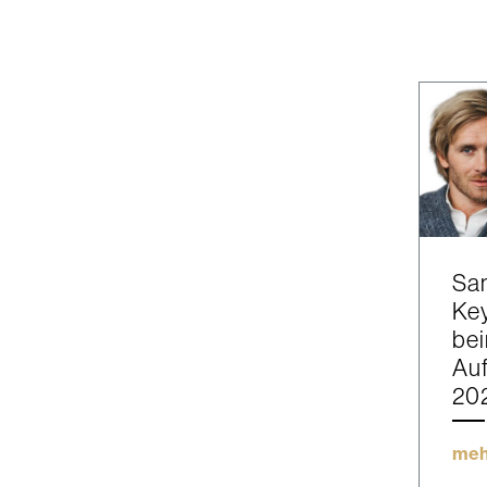
Sam
Ke
be
Au
20
meh