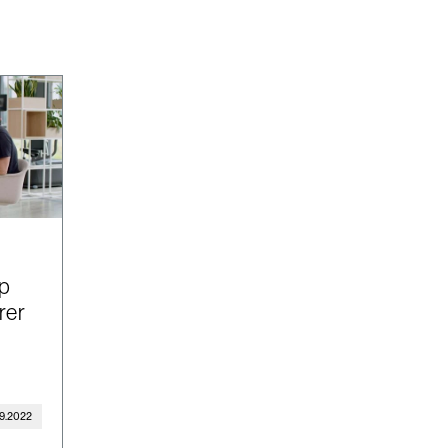
pp
rer
9.2022