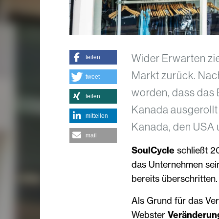
Wider Erwarten zi
teilen
Markt zurück. Nac
tweet
worden, dass das 
teilen
Kanada ausgerollt
mitteilen
Kanada, den USA u
mail
SoulCycle
schließt 2
das Unternehmen sei
bereits überschritten
Als Grund für das Ve
Webster
Veränderun