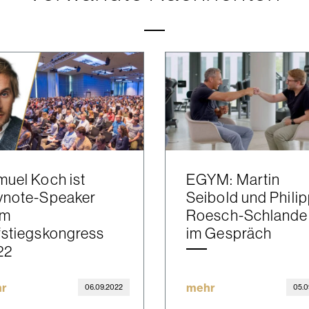
uel Koch ist
EGYM: Martin
ynote-Speaker
Seibold und Phili
im
Roesch-Schlande
fstiegskongress
im Gespräch
22
r
mehr
06.09.2022
05.0