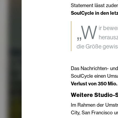
Statement lässt zudem
SoulCycle in den let
„W
ir bewe
herausz
die Größe gewis
Das Nachrichten- un
SoulCycle einen Ums
Verlust von 350 Mio
Weitere Studio-
Im Rahmen der Umstru
City, San Francisco u