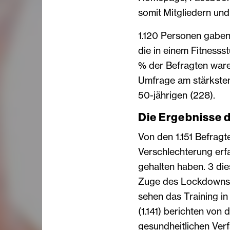
somit Mitgliedern und
1.120 Personen gaben 
die in einem Fitnessst
% der Befragten waren
Umfrage am stärksten
50-jährigen (228).
Die Ergebnisse d
Von den 1.151 Befragt
Verschlechterung erfa
gehalten haben. 3 di
Zuge des Lockdowns g
sehen das Training in 
(1.141) berichten von
gesundheitlichen Ver