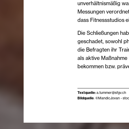
unverhältnismäßig wa
Messungen verordnet w
dass Fitnessstudios 
Die Schließungen hab
geschadet, sowohl ph
die Befragten ihr Tra
als aktive Maßnahme 
bekommen bzw. präven
Textquelle:
a.tummer@sfgv.ch
Bildquelle
: ©MandicJovan - sto