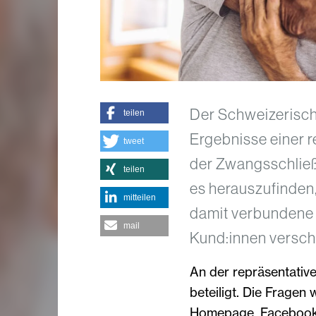
Der Schweizerisch
teilen
Ergebnisse einer 
tweet
der Zwangsschließu
teilen
es herauszufinden
mitteilen
damit verbundene 
mail
Kund:innen verschl
An der repräsentativ
beteiligt. Die Fragen
Homepage, Facebook, 