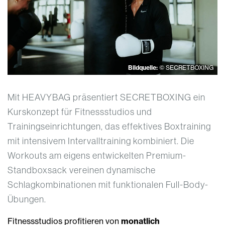
Bildquelle:
© SECRETBOXING
Mit HEAVYBAG präsentiert SECRETBOXING ein
Kurskonzept für Fitnessstudios und
Trainingseinrichtungen, das effektives Boxtraining
mit intensivem Intervalltraining kombiniert. Die
Workouts am eigens entwickelten Premium-
Standboxsack vereinen dynamische
Schlagkombinationen mit funktionalen Full-Body-
Übungen.
Fitnessstudios profitieren von
monatlich