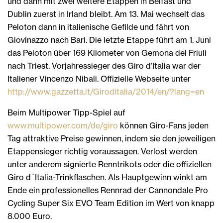
und dann mit zwei weitere Etappen in Belfast und
Dublin zuerst in Irland bleibt. Am 13. Mai wechselt das
Peloton dann in italienische Gefilde und fährt von
Giovinazzo nach Bari. Die letzte Etappe führt am 1. Juni
das Peloton über 169 Kilometer von Gemona del Friuli
nach Triest. Vorjahressieger des Giro d’Italia war der
Italiener Vincenzo Nibali. Offizielle Webseite unter
http://www.gazzetta.it/Giroditalia/2014/en/?lang=en
Beim Multipower Tipp-Spiel auf
www.multipower.com/de/giro
können Giro-Fans jeden
Tag attraktive Preise gewinnen, indem sie den jeweiligen
Etappensieger richtig voraussagen. Verlost werden
unter anderem signierte Renntrikots oder die offiziellen
Giro d´Italia-Trinkflaschen. Als Hauptgewinn winkt am
Ende ein professionelles Rennrad der Cannondale Pro
Cycling Super Six EVO Team Edition im Wert von knapp
8.000 Euro.