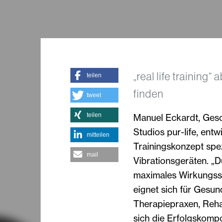
„real life training“
teilen
finden
tweet
teilen
Manuel Eckardt, Gesch
Studios pur-life, ent
mitteilen
Trainingskonzept spez
mail
Vibrationsgeräten. „D
maximales Wirkungssp
eignet sich für Gesun
Therapiepraxen, Rehaze
sich die Erfolgskomp