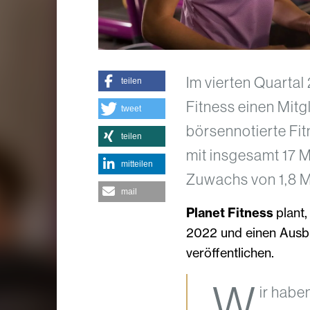
Im vierten Quartal
teilen
Fitness einen Mit
tweet
börsennotierte Fi
teilen
mit insgesamt 17 M
mitteilen
Zuwachs von 1,8 Mi
mail
Planet Fitness
plant
2022 und einen Ausbl
veröffentlichen.
„W
ir habe