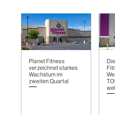
Planet Fitness
Die
verzeichnet starkes
Fit
Wachstum im
Wer
zweiten Quartal
TO
wel