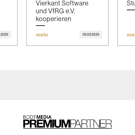
Vierkant Software
St
und VfRG e.V.
kooperieren
mehr
me
.2025
05.02.2025