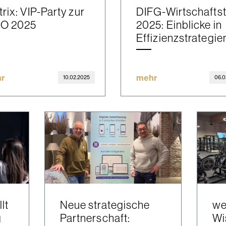
rix: VIP-Party zur
DIFG-Wirtschafts
BO 2025
2025: Einblicke in
Effizienzstrategie
r
mehr
10.02.2025
06.0
lt
Neue strategische
we
g
Partnerschaft:
Wi