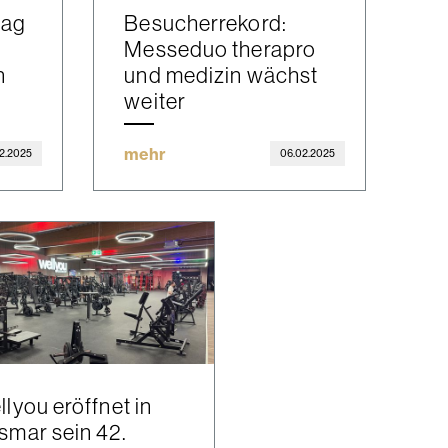
tag
Besucherrekord:
Messeduo therapro
n
und medizin wächst
weiter
mehr
2.2025
06.02.2025
llyou eröffnet in
smar sein 42.