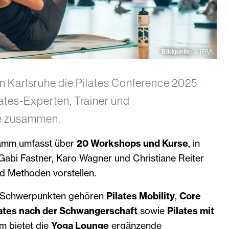
Bildquelle:
© IFAA
in Karlsruhe die Pilates Conference 2025
lates-Experten, Trainer und
te zusammen.
ramm umfasst über
20 Workshops und Kurse
, in
Gabi Fastner, Karo Wagner und Christiane Reiter
d Methoden vorstellen.
n Schwerpunkten gehören
Pilates Mobility
,
Core
lates nach der Schwangerschaft
sowie
Pilates mit
m bietet die
Yoga Lounge
ergänzende