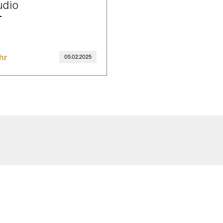
udio
hr
05.02.2025