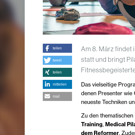
Am 8. März findet 
teilen
statt und bringt Pi
tweet
Fitnessbegeister
teilen
Das vielseitige Prog
mitteilen
denen Presenter wie 
mail
neueste Techniken un
Zu den thematische
Training
,
Medical Pi
dem Reformer
. Zude