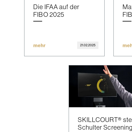
Die IFAA auf der
Mat
FIBO 2025
FI
mehr
meh
21.02.2025
SKILLCOURT® stel
Schulter Screenin