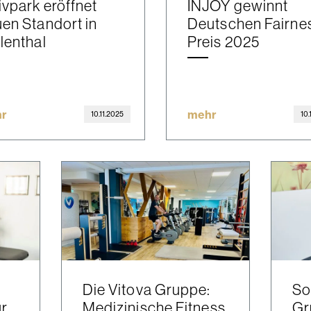
ivpark eröffnet
INJOY gewinnt
en Standort in
Deutschen Fairne
lenthal
Preis 2025
r
mehr
10.11.2025
10.
Die Vitova Gruppe:
So
ür
Medizinische Fitness
Gr