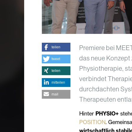
Premiere bei MEE
teilen
das neue Konzept 
tweet
Physiotherapie, sta
teilen
verbindet Therapie
mitteilen
durchdachten Syst
mail
Therapeuten entlas
Hinter
PHYSIO+
stehe
POSITION
. Gemeinsa
wirtschaftlich stabile