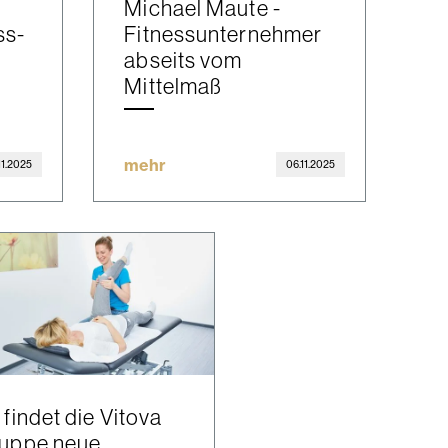
Michael Maute -
ss-
Fitnessunternehmer
abseits vom
Mittelmaß
mehr
11.2025
06.11.2025
 findet die Vitova
uppe neue