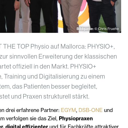
Bildquelle:
© Chris Fruehe
T THE TOP Physio auf Mallorca: PHYSIO+,
zur sinnvollen Erweiterung der klassischen
rtet offiziell in den Markt. PHYSIO+
, Training und Digitalisierung zu einem
em, das Patienten besser begleitet,
tet und Praxen strukturell stärkt.
n drei erfahrene Partner:
EGYM
,
DSB-ONE
und
m verfolgen sie das Ziel,
Physiopraxen
r, digital effizienter
und für Fachkräfte attraktiver