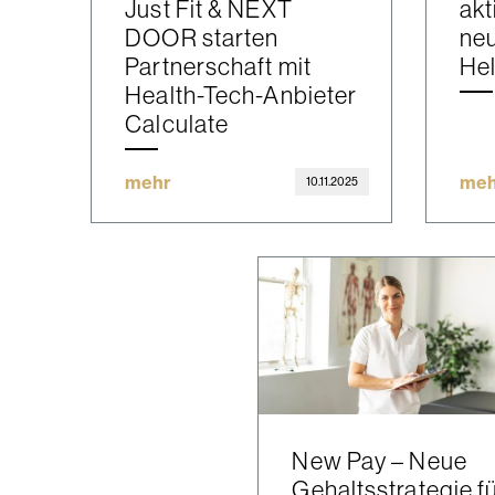
Just Fit & NEXT
akt
DOOR starten
neu
Partnerschaft mit
Hel
Health-Tech-Anbieter
Calculate
mehr
meh
10.11.2025
New Pay – Neue
Gehaltsstrategie f