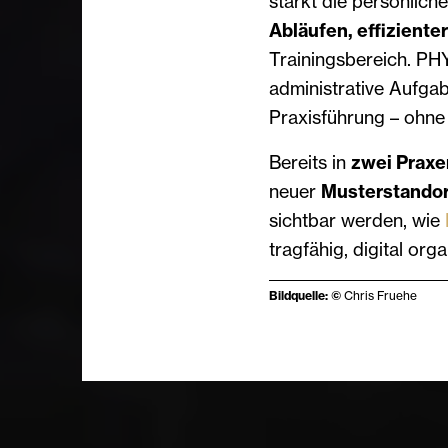
stärkt die persönlich
Abläufen, effiziente
Trainingsbereich. PH
administrative Aufgab
Praxisführung – ohne 
Bereits in
zwei Praxe
neuer
Musterstando
sichtbar werden, wie
tragfähig, digital org
Bildquelle: ©
Chris Fruehe