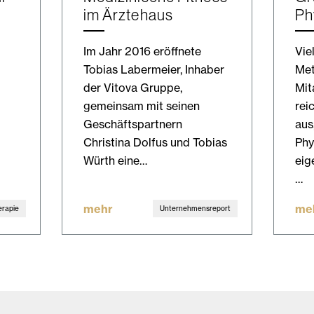
im Ärztehaus
Ph
Im Jahr 2016 eröffnete
Vie
Tobias Labermeier, Inhaber
Met
der Vitova Gruppe,
Mit
gemeinsam mit seinen
rei
Geschäftspartnern
aus
Christina Dolfus und Tobias
Phy
Würth eine…
eig
…
mehr
me
erapie
Unternehmensreport