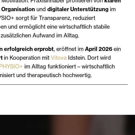
e Motivation. Praxisinhaber profitieren von
klaren
r Organisation
und
digitaler Unterstützung
im
YSIO+ sorgt für Transparenz, reduziert
en und ermöglicht eine wirtschaftlich stabile
zusätzlichen Aufwand im Alltag.
n erfolgreich erprobt
, eröffnet im
April 2026
ein
rt
in Kooperation mit
Vitova
Idstein. Dort wird
PHYSIO+
im Alltag funktioniert – wirtschaftlich
anisiert und therapeutisch hochwertig.