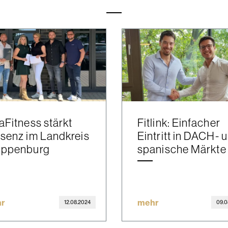
aFitness stärkt
Fitlink: Einfacher
senz im Landkreis
Eintritt in DACH- 
oppenburg
spanische Märkte
r
mehr
12.08.2024
09.0