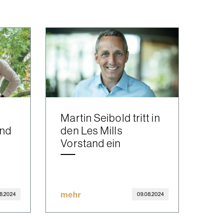
Martin Seibold tritt in
und
den Les Mills
Vorstand ein
mehr
8.2024
09.08.2024