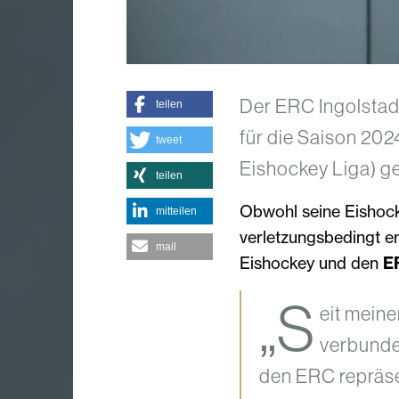
Der ERC Ingolstadt
teilen
für die Saison 20
tweet
Eishockey Liga) g
teilen
Obwohl seine Eishock
mitteilen
verletzungsbedingt e
mail
Eishockey und den
E
„S
eit meine
verbunde
den ERC repräsen