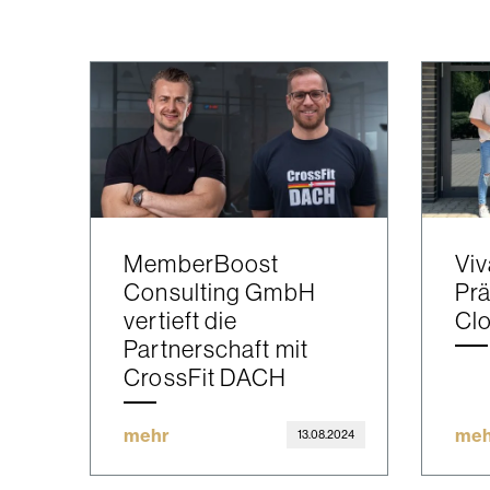
MemberBoost
Viv
Consulting GmbH
Prä
vertieft die
Cl
Partnerschaft mit
CrossFit DACH
mehr
meh
13.08.2024