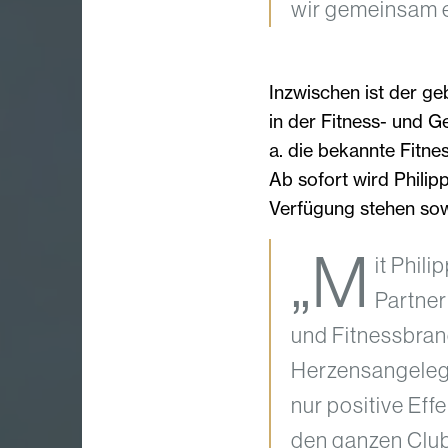
wir gemeinsam e
Inzwischen ist der ge
in der Fitness- und G
a. die bekannte Fitn
Ab sofort wird Phili
Verfügung stehen sow
„M
it Phil
Partner
und Fitnessbranc
Herzensangelege
nur positive Eff
den ganzen Club