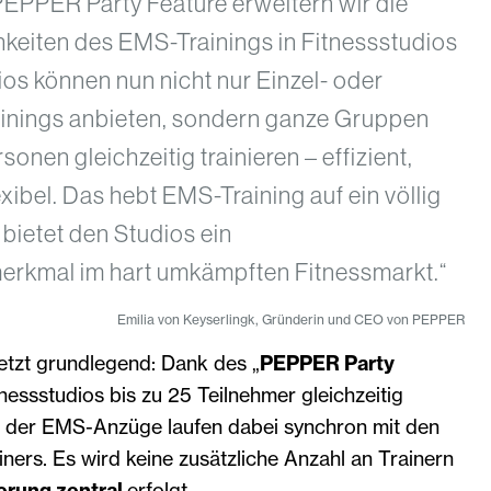
PEPPER Party Feature erweitern wir die
keiten des EMS-Trainings in Fitnessstudios
os können nun nicht nur Einzel- oder
inings anbieten, sondern ganze Gruppen
sonen gleichzeitig trainieren – effizient,
xibel. Das hebt EMS-Training auf ein völlig
bietet den Studios ein
merkmal im hart umkämpften Fitnessmarkt.“
Emilia von Keyserlingk, Gründerin und CEO von PEPPER
etzt grundlegend: Dank des „
PEPPER Party
nessstudios bis zu 25 Teilnehmer gleichzeitig
e der EMS-Anzüge laufen dabei synchron mit den
iners. Es wird keine zusätzliche Anzahl an Trainern
erung zentral
erfolgt.