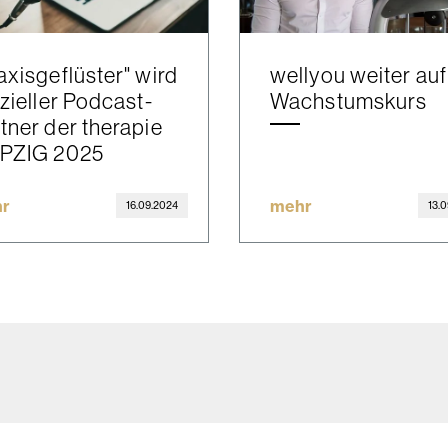
axisgeflüster" wird
wellyou weiter auf
izieller Podcast-
Wachstumskurs
tner der therapie
IPZIG 2025
r
mehr
16.09.2024
13.