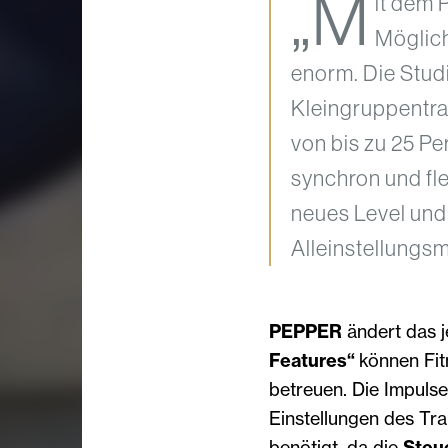
„M
it dem 
Möglich
enorm. Die Studi
Kleingruppentra
von bis zu 25 Per
synchron und fle
neues Level und 
Alleinstellungs
PEPPER
ändert das j
Features“
können Fit
betreuen. Die Impuls
Einstellungen des Tra
benötigt, da die
Steu