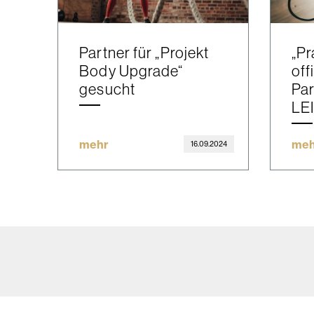
Partner für „Projekt
„Pr
Body Upgrade“
off
gesucht
Par
LE
mehr
meh
16.09.2024