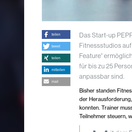
Das Start-up PEPP
teilen
Fitnessstudios au
tweet
Feature“ ermögli
teilen
für bis zu 25 Perso
mitteilen
anpassbar sind.
mail
Bisher standen Fitne
der Herausforderung, 
konnten. Trainer muss
Teilnehmer steuern, 