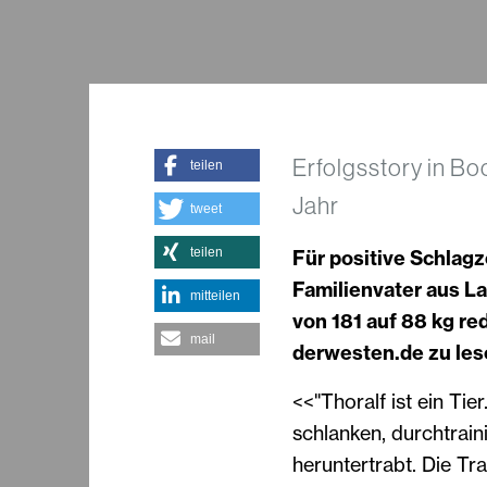
Erfolgsstory in Bo
teilen
Jahr
tweet
teilen
Für positive Schlagz
Familienvater aus La
mitteilen
von 181 auf 88 kg re
mail
derwesten.de zu les
<<"Thoralf ist ein Tie
schlanken, durchtrai
heruntertrabt. Die Tr