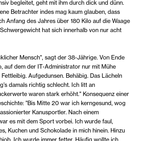
nsiv begleitet, geht mit ihm durch dick und dünn.
ne Betrachter indes mag kaum glauben, dass
och Anfang des Jahres über 180 Kilo auf die Waage
 Schwergewicht hat sich innerhalb von nur acht
ücklicher Mensch", sagt der 38-Jährige. Von Ende
, auf dem der IT-Administrator nur mit Mühe
 Fettleibig. Aufgedunsen. Behäbig. Das Lächeln
g’s damals richtig schlecht. Ich litt an
uckerwerte waren stark erhöht." Konsequenz einer
schichte: "Bis Mitte 20 war ich kerngesund, wog
assionierter Kanusportler. Nach einem
ar es mit dem Sport vorbei. Ich wurde faul,
es, Kuchen und Schokolade in mich hinein. Hinzu
job. Ich wurde immer fetter. Häufig wollte ich