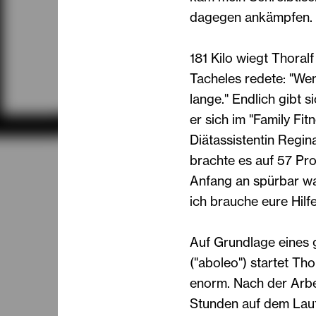
dagegen ankämpfen. A
181 Kilo wiegt Thoral
Tacheles redete: "We
lange." Endlich gibt 
er sich im "Family Fit
Diätassistentin Regina
brachte es auf 57 Pro
Anfang an spürbar war
ich brauche eure Hilfe’
Auf Grundlage eines
("aboleo") startet Th
enorm. Nach der Arbei
Stunden auf dem Lauf