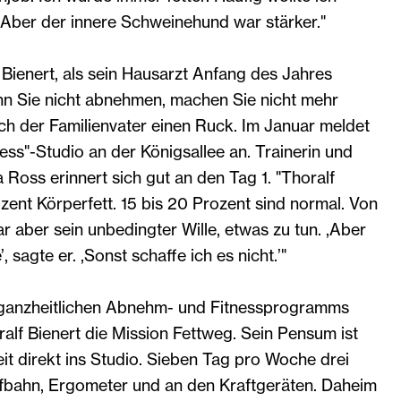
ber der innere Schweinehund war stärker."
f Bienert, als sein Hausarzt Anfang des Jahres
nn Sie nicht abnehmen, machen Sie nicht mehr
sich der Familienvater einen Ruck. Im Januar meldet
ness"-Studio an der Königsallee an. Trainerin und
 Ross erinnert sich gut an den Tag 1. "Thoralf
zent Körperfett. 15 bis 20 Prozent sind normal. Von
 aber sein unbedingter Wille, etwas zu tun. ,Aber
, sagte er. ,Sonst schaffe ich es nicht.’"
 ganzheitlichen Abnehm- und Fitnessprogramms
oralf Bienert die Mission Fettweg. Sein Pensum ist
t direkt ins Studio. Sieben Tag pro Woche drei
bahn, Ergometer und an den Kraftgeräten. Daheim