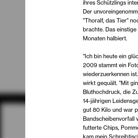
ihres Schützlings inte
Der unvoreingenomme
"Thoralf, das Tier" n
brachte. Das einstige
Monaten halbiert.
"Ich bin heute ein gl
2009 stammt ein Foto
wiederzuerkennen ist.
wirkt gequält. "Mit gin
Bluthochdruck, die Z
14-jährigen Leidensge
gut 80 Kilo und war p
Bandscheibenvorfall w
futterte Chips, Pomm
kam mein Schreibtisch