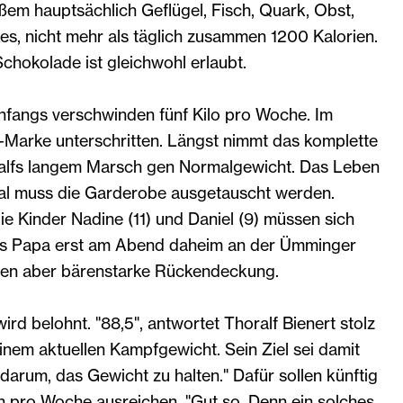
em hauptsächlich Geflügel, Fisch, Quark, Obst,
s, nicht mehr als täglich zusammen 1200 Kalorien.
chokolade ist gleichwohl erlaubt.
anfangs verschwinden fünf Kilo pro Woche. Im
-Marke unterschritten. Längst nimmt das komplette
ralfs langem Marsch gen Normalgewicht. Das Leben
mal muss die Garderobe ausgetauscht werden.
e Kinder Nadine (11) und Daniel (9) müssen sich
s Papa erst am Abend daheim an der Ümminger
eben aber bärenstarke Rückendeckung.
ird belohnt. "88,5", antwortet Thoralf Bienert stolz
inem aktuellen Kampfgewicht. Sein Ziel sei damit
s darum, das Gewicht zu halten." Dafür sollen künftig
en pro Woche ausreichen. "Gut so. Denn ein solches