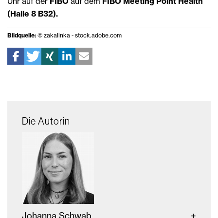
Uhr auf der
FIBO
auf dem
FIBO Meeting Point Health
(Halle 8 B32).
Bildquelle:
© zakalinka - stock.adobe.com
Die Autorin
Johanna Schwab