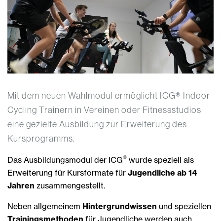
Mit dem neuen Wahlmodul ermöglicht ICG® Indoor
Cycling Trainern in Vereinen oder Fitnessstudios
eine gezielte Ausbildung zur Erweiterung des
Kursprogramms.
®
Das Ausbildungsmodul der ICG
wurde speziell als
Erweiterung für Kursformate für
Jugendliche ab 14
Jahren
zusammengestellt.
Neben allgemeinem
Hintergrundwissen
und speziellen
Trainingsmethoden
für Jugendliche werden auch