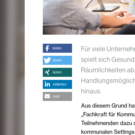
Für viele Unterne
teilen
spielt sich Gesund
tweet
Räumlichkeiten ab
teilen
Handlungsmöglichk
mitteilen
hinaus.
mail
Aus diesem Grund ha
„Fachkraft für Kommu
Teilnehmenden dazu qu
kommunalen Settings 