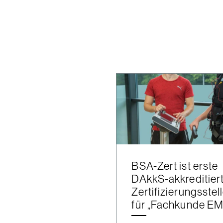
BSA-Zert ist erste
DAkkS-akkreditier
Zertifizierungsstel
für „Fachkunde EM