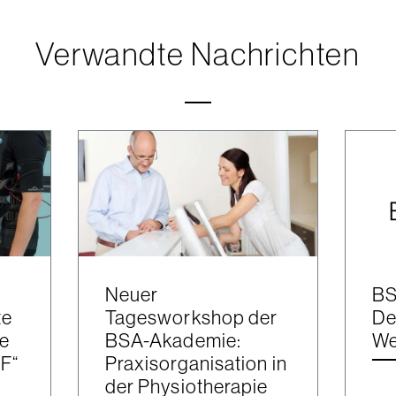
Verwandte Nachrichten
Neuer
BS
te
Tagesworkshop der
De
le
BSA-Akademie:
We
F“
Praxisorganisation in
der Physiotherapie