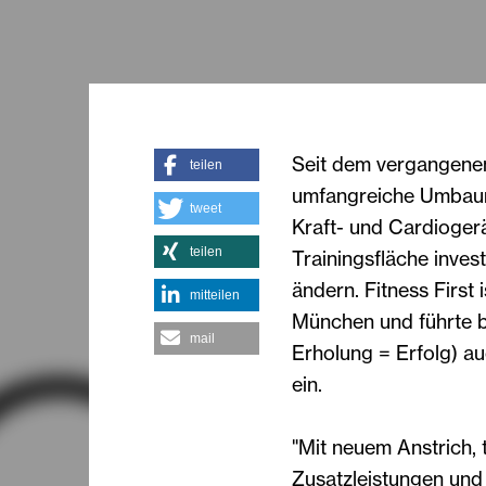
Seit dem vergangenen 
teilen
umfangreiche Umbaum
tweet
Kraft- und Cardioger
teilen
Trainingsfläche invest
ändern. Fitness First i
mitteilen
München und führte b
mail
Erholung = Erfolg) a
ein.
"Mit neuem Anstrich,
Zusatzleistungen und