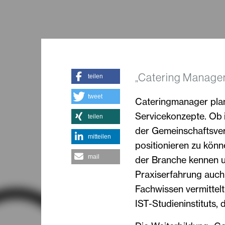
„Catering Manage
teilen
tweet
Cateringmanager plan
Servicekonzepte. Ob 
teilen
der Gemeinschaftsverp
mitteilen
positionieren zu kön
mail
der Branche kennen u
Praxiserfahrung auch
Fachwissen vermittel
IST-Studieninstituts, 