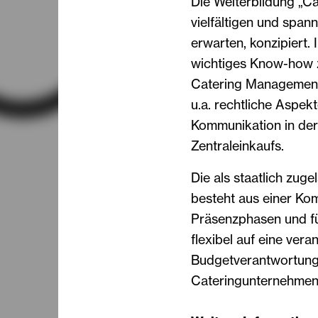
Die Weiterbildung „
vielfältigen und spa
erwarten, konzipiert.
wichtiges Know-how zu
Catering Management
u.a. rechtliche Aspekt
Kommunikation in der
Zentraleinkaufs.
Die als staatlich zug
besteht aus einer Kom
Präsenzphasen und fün
flexibel auf eine ver
Budgetverantwortung 
Cateringunternehmens