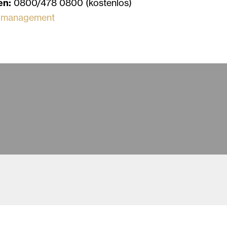
en:
0800/478 0800 (kostenlos)
g-management