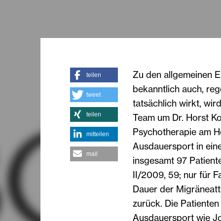
Zu den allgemeinen 
teilen
bekanntlich auch, re
tweet
tatsächlich wirkt, wir
teilen
Team um Dr. Horst Koc
Psychotherapie am He
mitteilen
Ausdauersport in eine
mail
insgesamt 97 Patient
II/2009, 59; nur für F
Dauer der Migräneatt
zurück. Die Patienten
Ausdauersport wie Jo